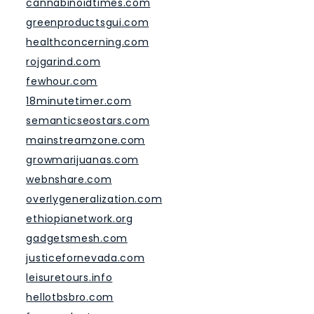
cannabinoidtimes.com
greenproductsgui.com
healthconcerning.com
rojgarind.com
fewhour.com
18minutetimer.com
semanticseostars.com
mainstreamzone.com
growmarijuanas.com
webnshare.com
overlygeneralization.com
ethiopianetwork.org
gadgetsmesh.com
justicefornevada.com
leisuretours.info
hellotbsbro.com