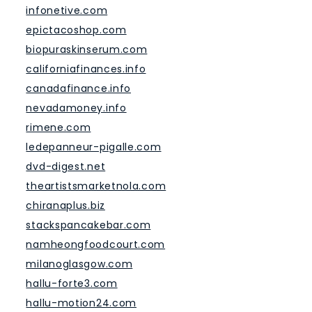
infonetive.com
epictacoshop.com
biopuraskinserum.com
californiafinances.info
canadafinance.info
nevadamoney.info
rimene.com
ledepanneur-pigalle.com
dvd-digest.net
theartistsmarketnola.com
chiranaplus.biz
stackspancakebar.com
namheongfoodcourt.com
milanoglasgow.com
hallu-forte3.com
hallu-motion24.com