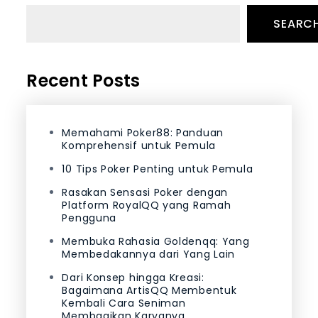
SEARC
Recent Posts
Memahami Poker88: Panduan
Komprehensif untuk Pemula
10 Tips Poker Penting untuk Pemula
Rasakan Sensasi Poker dengan
Platform RoyalQQ yang Ramah
Pengguna
Membuka Rahasia Goldenqq: Yang
Membedakannya dari Yang Lain
Dari Konsep hingga Kreasi:
Bagaimana ArtisQQ Membentuk
Kembali Cara Seniman
Membagikan Karyanya