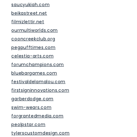
saucyukiah.com
beikastreet.net
filmizlettir.net
ourmultiworlds.com
cooncreekclub.org
pegpufftimes.com
celestia-arts.com
forumchampions.com
bluebargames.com
festivaldelamalou.com
firstsigninnovations.com
garberdodge.com
swim-wears.com
forgrantedmedia.com
peolpstar.com
tylerscustomdesign.com