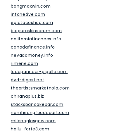
bangmaxwin.com
infonetive.com
epictacoshop.com
biopuraskinserum.com
californiafinances.info
canadafinance.info
nevadamoney.info
rimene.com
ledepanneur-pigalle.com
dvd-digest.net
theartistsmarketnola.com
chiranaplus.biz
stackspancakebar.com
namheongfoodcourt.com
milanoglasgow.com
hallu-forte3.com