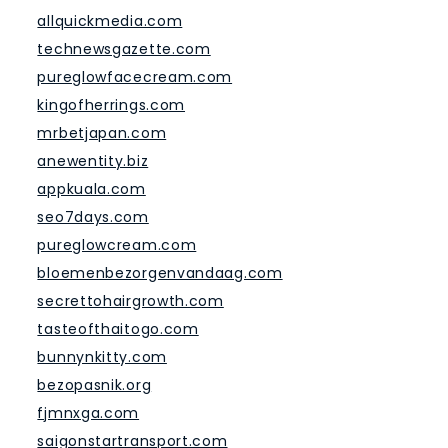
allquickmedia.com
technewsgazette.com
pureglowfacecream.com
kingofherrings.com
mrbetjapan.com
anewentity.biz
appkuala.com
seo7days.com
pureglowcream.com
bloemenbezorgenvandaag.com
secrettohairgrowth.com
tasteofthaitogo.com
bunnynkitty.com
bezopasnik.org
fjmnxga.com
saigonstartransport.com