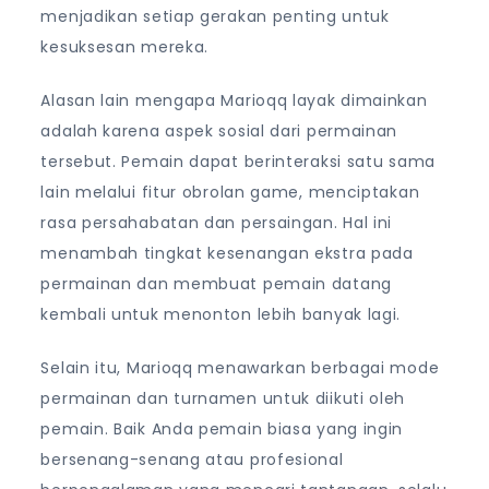
menjadikan setiap gerakan penting untuk
kesuksesan mereka.
Alasan lain mengapa Marioqq layak dimainkan
adalah karena aspek sosial dari permainan
tersebut. Pemain dapat berinteraksi satu sama
lain melalui fitur obrolan game, menciptakan
rasa persahabatan dan persaingan. Hal ini
menambah tingkat kesenangan ekstra pada
permainan dan membuat pemain datang
kembali untuk menonton lebih banyak lagi.
Selain itu, Marioqq menawarkan berbagai mode
permainan dan turnamen untuk diikuti oleh
pemain. Baik Anda pemain biasa yang ingin
bersenang-senang atau profesional