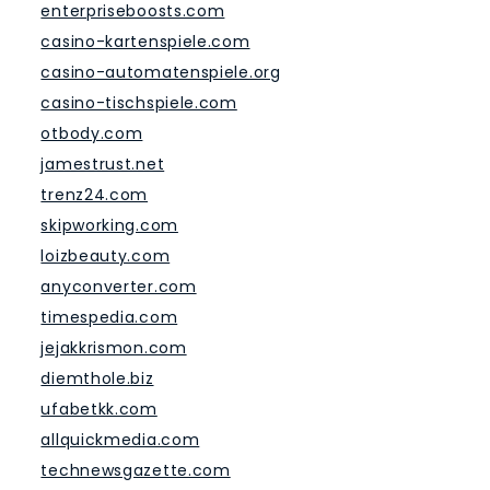
enterpriseboosts.com
casino-kartenspiele.com
casino-automatenspiele.org
casino-tischspiele.com
otbody.com
jamestrust.net
trenz24.com
skipworking.com
loizbeauty.com
anyconverter.com
timespedia.com
jejakkrismon.com
diemthole.biz
ufabetkk.com
allquickmedia.com
technewsgazette.com