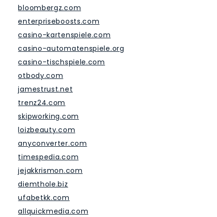
bloombergz.com
enterpriseboosts.com
casino-kartenspiele.com
casino-automatenspiele.org
casino-tischspiele.com
otbody.com
jamestrust.net
trenz24.com
skipworking.com
loizbeauty.com
anyconverter.com
timespedia.com
jejakkrismon.com
diemthole.biz
ufabetkk.com
allquickmedia.com