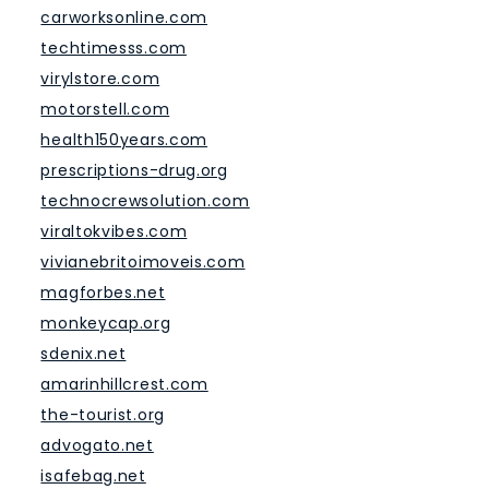
carworksonline.com
techtimesss.com
virylstore.com
motorstell.com
health150years.com
prescriptions-drug.org
technocrewsolution.com
viraltokvibes.com
vivianebritoimoveis.com
magforbes.net
monkeycap.org
sdenix.net
amarinhillcrest.com
the-tourist.org
advogato.net
isafebag.net