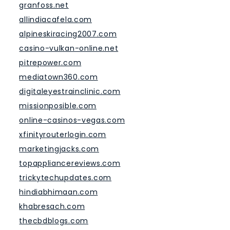
granfoss.net
allindiacafela.com
alpineskiracing2007.com
casino-vulkan-online.net
pitrepower.com
mediatown360.com
digitaleyestrainclinic.com
missionposible.com
online-casinos-vegas.com
xfinityrouterlogin.com
marketingjacks.com
topappliancereviews.com
trickytechupdates.com
hindiabhimaan.com
khabresach.com
thecbdblogs.com