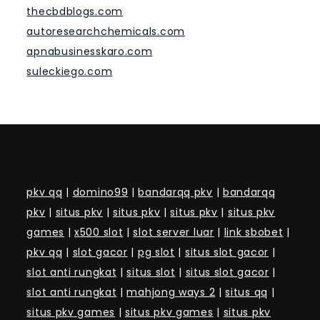
thecbdblogs.com
autoresearchchemicals.com
apnabusinesskaro.com
suleckiego.com
pkv qq
|
domino99
|
bandarqq pkv
|
bandarqq
pkv
|
situs pkv
|
situs pkv
|
situs pkv
|
situs pkv
games
|
x500 slot
|
slot server luar
|
link sbobet
|
pkv qq
|
slot gacor
|
pg slot
|
situs slot gacor
|
slot anti rungkat
|
situs slot
|
situs slot gacor
|
slot anti rungkat
|
mahjong ways 2
|
situs qq
|
situs pkv games
|
situs pkv games
|
situs pkv