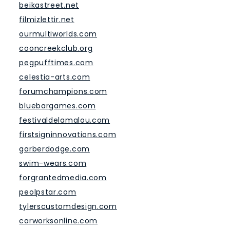
beikastreet.net
filmizlettir.net
ourmultiworlds.com
cooncreekclub.org
pegpufftimes.com
celestia-arts.com
forumchampions.com
bluebargames.com
festivaldelamalou.com
firstsigninnovations.com
garberdodge.com
swim-wears.com
forgrantedmedia.com
peolpstar.com
tylerscustomdesign.com
carworksonline.com