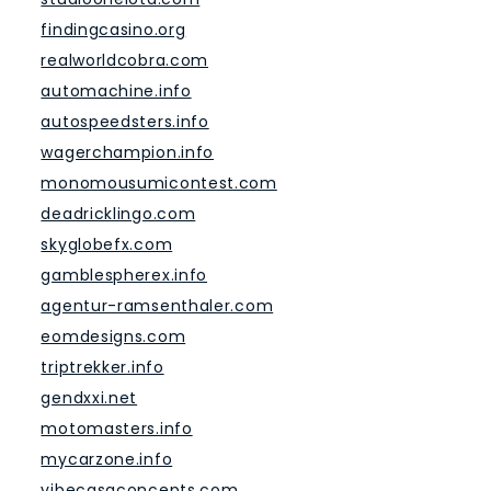
findingcasino.org
realworldcobra.com
automachine.info
autospeedsters.info
wagerchampion.info
monomousumicontest.com
deadricklingo.com
skyglobefx.com
gamblespherex.info
agentur-ramsenthaler.com
eomdesigns.com
triptrekker.info
gendxxi.net
motomasters.info
mycarzone.info
vibecasaconcepts.com