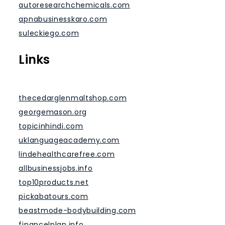
autoresearchchemicals.com
apnabusinesskaro.com
suleckiego.com
Links
thecedarglenmaltshop.com
georgemason.org
topicinhindi.com
uklanguageacademy.com
lindehealthcarefree.com
allbusinessjobs.info
top10products.net
pickabatours.com
beastmode-bodybuilding.com
financelplan.info