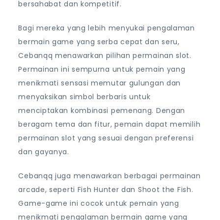
bersahabat dan kompetitif.
Bagi mereka yang lebih menyukai pengalaman
bermain game yang serba cepat dan seru,
Cebanqq menawarkan pilihan permainan slot.
Permainan ini sempurna untuk pemain yang
menikmati sensasi memutar gulungan dan
menyaksikan simbol berbaris untuk
menciptakan kombinasi pemenang. Dengan
beragam tema dan fitur, pemain dapat memilih
permainan slot yang sesuai dengan preferensi
dan gayanya.
Cebanqq juga menawarkan berbagai permainan
arcade, seperti Fish Hunter dan Shoot the Fish.
Game-game ini cocok untuk pemain yang
menikmati pengalaman bermain game yang