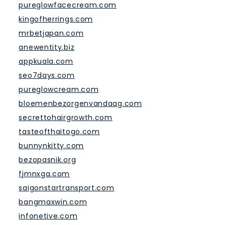
pureglowfacecream.com
kingofherrings.com
mrbetjapan.com
anewentity.biz
appkuala.com
seo7days.com
pureglowcream.com
bloemenbezorgenvandaag.com
secrettohairgrowth.com
tasteofthaitogo.com
bunnynkitty.com
bezopasnik.org
fjmnxga.com
saigonstartransport.com
bangmaxwin.com
infonetive.com