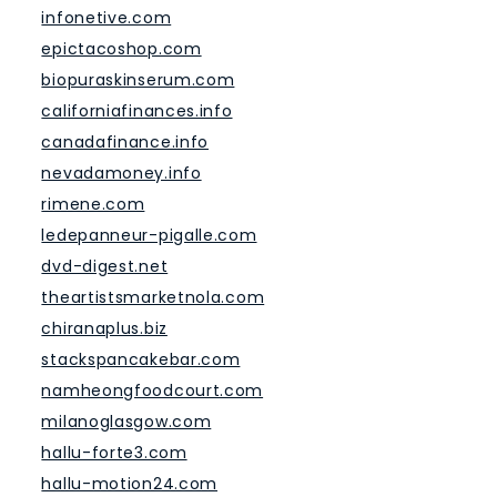
infonetive.com
epictacoshop.com
biopuraskinserum.com
californiafinances.info
canadafinance.info
nevadamoney.info
rimene.com
ledepanneur-pigalle.com
dvd-digest.net
theartistsmarketnola.com
chiranaplus.biz
stackspancakebar.com
namheongfoodcourt.com
milanoglasgow.com
hallu-forte3.com
hallu-motion24.com