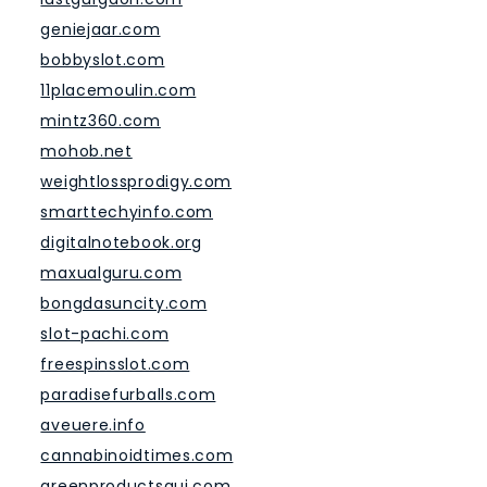
geniejaar.com
bobbyslot.com
11placemoulin.com
mintz360.com
mohob.net
weightlossprodigy.com
smarttechyinfo.com
digitalnotebook.org
maxualguru.com
bongdasuncity.com
slot-pachi.com
freespinsslot.com
paradisefurballs.com
aveuere.info
cannabinoidtimes.com
greenproductsgui.com