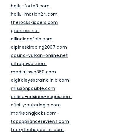
hallu-forte3.com
hallu-motion24.com
therockskippers.com
granfoss.net
allindiacafela.com
alpineskiracing2007.com
casino-vulkan-online.net
pitrepower.com
mediatown360.com
digitaleyestrainclinic.com
missionposible.com
online-casinos-vegas.com
xfinityrouterlogin.com
marketingjacks.com
topappliancereviews.com
trickytechupdates.com