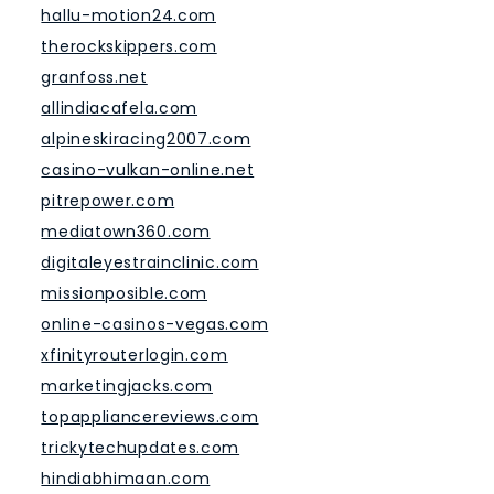
hallu-motion24.com
therockskippers.com
granfoss.net
allindiacafela.com
alpineskiracing2007.com
casino-vulkan-online.net
pitrepower.com
mediatown360.com
digitaleyestrainclinic.com
missionposible.com
online-casinos-vegas.com
xfinityrouterlogin.com
marketingjacks.com
topappliancereviews.com
trickytechupdates.com
hindiabhimaan.com