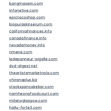
bangmaxwin.com
infonetive.com
epictacoshop.com
biopuraskinserum.com
californiafinances.info
canadafinance.info
nevadamoney.info
rimene.com
ledepanneur-pigalle.com
dvd-digest.net
theartistsmarketnola.com
chiranaplus.biz
stackspancakebar.com
namheongfoodcourt.com
milanoglasgow.com
hallu-forte3.com