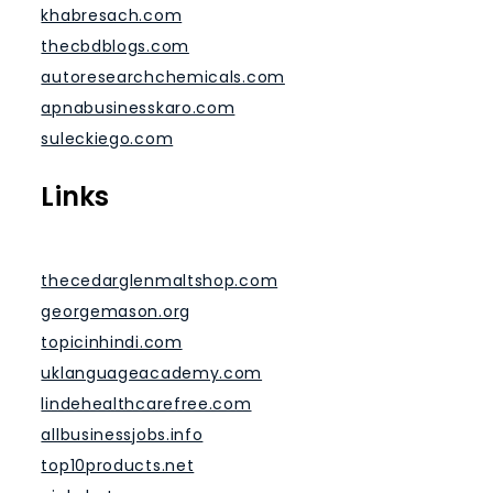
khabresach.com
thecbdblogs.com
autoresearchchemicals.com
apnabusinesskaro.com
suleckiego.com
Links
thecedarglenmaltshop.com
georgemason.org
topicinhindi.com
uklanguageacademy.com
lindehealthcarefree.com
allbusinessjobs.info
top10products.net