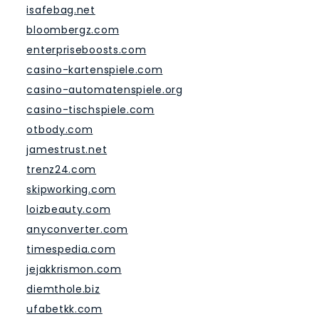
isafebag.net
bloombergz.com
enterpriseboosts.com
casino-kartenspiele.com
casino-automatenspiele.org
casino-tischspiele.com
otbody.com
jamestrust.net
trenz24.com
skipworking.com
loizbeauty.com
anyconverter.com
timespedia.com
jejakkrismon.com
diemthole.biz
ufabetkk.com