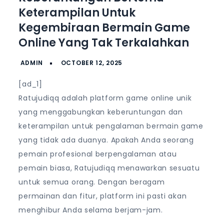
Keterampilan Untuk
Kegembiraan Bermain Game
Online Yang Tak Terkalahkan
[ad_1]
Ratujudiqq adalah platform game online unik
yang menggabungkan keberuntungan dan
keterampilan untuk pengalaman bermain game
yang tidak ada duanya. Apakah Anda seorang
pemain profesional berpengalaman atau
pemain biasa, Ratujudiqq menawarkan sesuatu
untuk semua orang. Dengan beragam
permainan dan fitur, platform ini pasti akan
menghibur Anda selama berjam-jam.