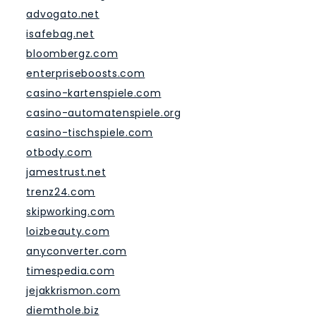
advogato.net
isafebag.net
bloombergz.com
enterpriseboosts.com
casino-kartenspiele.com
casino-automatenspiele.org
casino-tischspiele.com
otbody.com
jamestrust.net
trenz24.com
skipworking.com
loizbeauty.com
anyconverter.com
timespedia.com
jejakkrismon.com
diemthole.biz