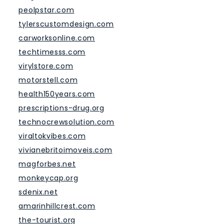
peolpstar.com
tylerscustomdesign.com
carworksonline.com
techtimesss.com
virylstore.com
motorstell.com
health150years.com
prescriptions-drug.org
technocrewsolution.com
viraltokvibes.com
vivianebritoimoveis.com
magforbes.net
monkeycap.org
sdenix.net
amarinhillcrest.com
the-tourist.org