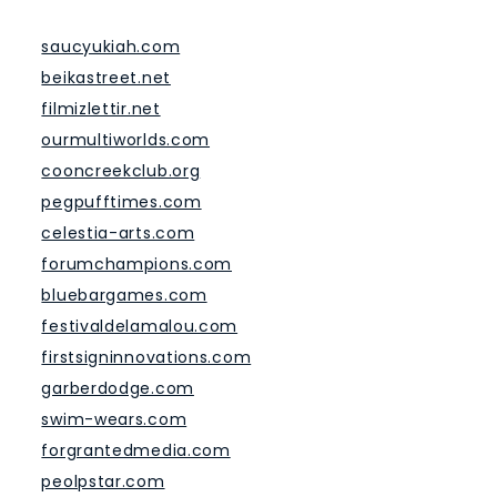
saucyukiah.com
beikastreet.net
filmizlettir.net
ourmultiworlds.com
cooncreekclub.org
pegpufftimes.com
celestia-arts.com
forumchampions.com
bluebargames.com
festivaldelamalou.com
firstsigninnovations.com
garberdodge.com
swim-wears.com
forgrantedmedia.com
peolpstar.com