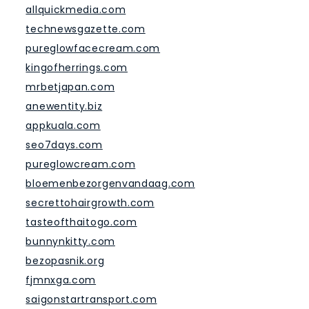
allquickmedia.com
technewsgazette.com
pureglowfacecream.com
kingofherrings.com
mrbetjapan.com
anewentity.biz
appkuala.com
seo7days.com
pureglowcream.com
bloemenbezorgenvandaag.com
secrettohairgrowth.com
tasteofthaitogo.com
bunnynkitty.com
bezopasnik.org
fjmnxga.com
saigonstartransport.com