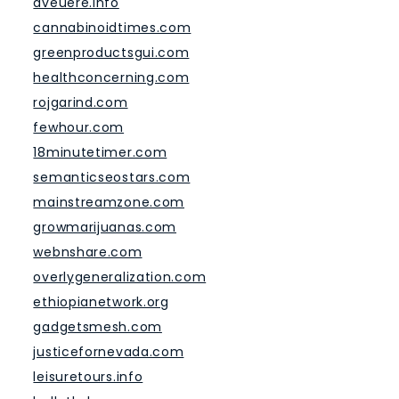
aveuere.info
cannabinoidtimes.com
greenproductsgui.com
healthconcerning.com
rojgarind.com
fewhour.com
18minutetimer.com
semanticseostars.com
mainstreamzone.com
growmarijuanas.com
webnshare.com
overlygeneralization.com
ethiopianetwork.org
gadgetsmesh.com
justicefornevada.com
leisuretours.info