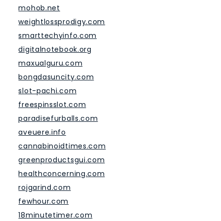
mohob.net
weightlossprodigy.com
smarttechyinfo.com
digitalnotebook.org
maxualguru.com
bongdasuncity.com
slot-pachi.com
freespinsslot.com
paradisefurballs.com
aveuere.info
cannabinoidtimes.com
greenproductsgui.com
healthconcerning.com
rojgarind.com
fewhour.com
18minutetimer.com