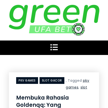
Skip
to
content
Situs Poker Online
Mainkan di situs poker online terpopuler dengan banyak
pilihan game seru. Nikmati berbagai jenis poker dengan
fitur menarik dan peluang menang yang tinggi.
Terpopuler dengan
Banyak Pilihan
Game Seru
,
Tagged
pkv
PKV GAMES
SLOT GACOR
games
,
slot
Membuka Rahasia
Goldenqq: Yang