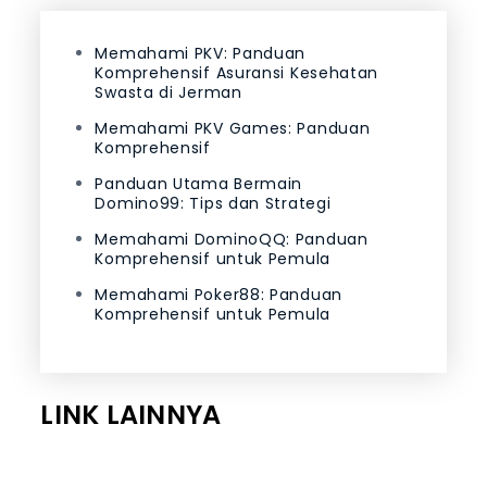
Memahami PKV: Panduan
Komprehensif Asuransi Kesehatan
Swasta di Jerman
Memahami PKV Games: Panduan
Komprehensif
Panduan Utama Bermain
Domino99: Tips dan Strategi
Memahami DominoQQ: Panduan
Komprehensif untuk Pemula
Memahami Poker88: Panduan
Komprehensif untuk Pemula
LINK LAINNYA