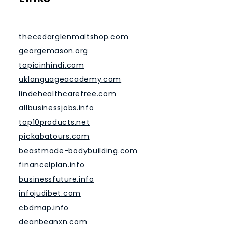
thecedarglenmaltshop.com
georgemason.org
topicinhindi.com
uklanguageacademy.com
lindehealthcarefree.com
allbusinessjobs.info
top10products.net
pickabatours.com
beastmode-bodybuilding.com
financelplan.info
businessfuture.info
infojudibet.com
cbdmap.info
deanbeanxn.com