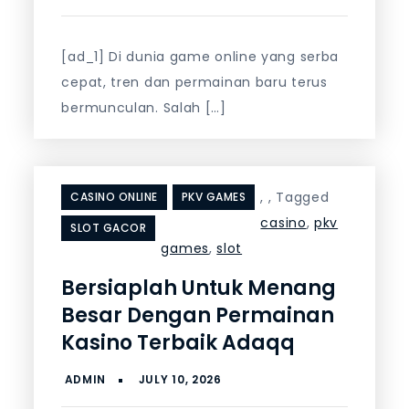
[ad_1] Di dunia game online yang serba
cepat, tren dan permainan baru terus
bermunculan. Salah […]
,
,
Tagged
CASINO ONLINE
PKV GAMES
casino
,
pkv
SLOT GACOR
games
,
slot
Bersiaplah Untuk Menang
Besar Dengan Permainan
Kasino Terbaik Adaqq