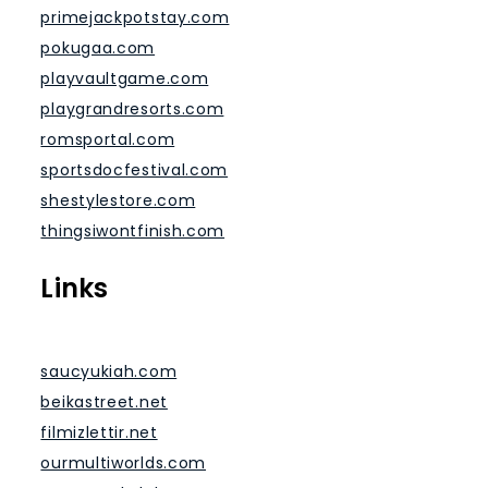
primejackpotstay.com
pokugaa.com
playvaultgame.com
playgrandresorts.com
romsportal.com
sportsdocfestival.com
shestylestore.com
thingsiwontfinish.com
Links
saucyukiah.com
beikastreet.net
filmizlettir.net
ourmultiworlds.com