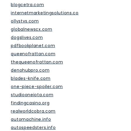
blogcetra.com
internetmarketingsolutions.co
ollystvs.com
globalnewscx.com
dogslives.com
pdfbookplanet.com
queenofrattan.com
thequeenofrattan.com
denohubpro.com
blades-knife.com
one-piece-spoiler.com
studiooneiota.com
findingcasino.org
realworldcobra.com
automachine.info
autospeedsters.info