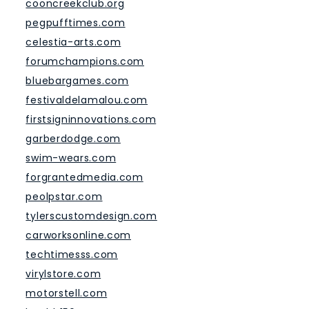
cooncreekclub.org
pegpufftimes.com
celestia-arts.com
forumchampions.com
bluebargames.com
festivaldelamalou.com
firstsigninnovations.com
garberdodge.com
swim-wears.com
forgrantedmedia.com
peolpstar.com
tylerscustomdesign.com
carworksonline.com
techtimesss.com
virylstore.com
motorstell.com