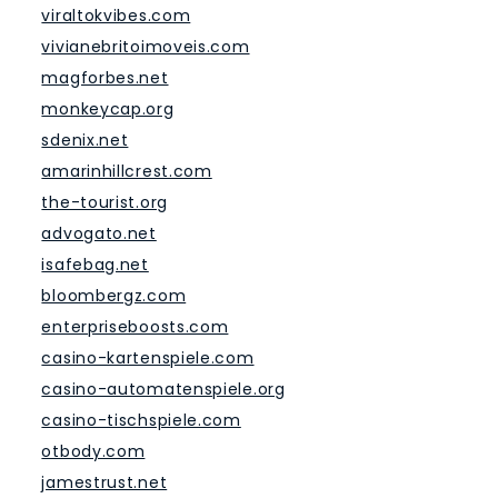
viraltokvibes.com
vivianebritoimoveis.com
magforbes.net
monkeycap.org
sdenix.net
amarinhillcrest.com
the-tourist.org
advogato.net
isafebag.net
bloombergz.com
enterpriseboosts.com
casino-kartenspiele.com
casino-automatenspiele.org
casino-tischspiele.com
otbody.com
jamestrust.net