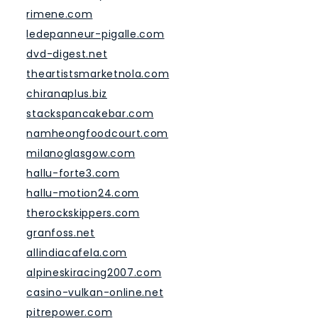
rimene.com
ledepanneur-pigalle.com
dvd-digest.net
theartistsmarketnola.com
chiranaplus.biz
stackspancakebar.com
namheongfoodcourt.com
milanoglasgow.com
hallu-forte3.com
hallu-motion24.com
therockskippers.com
granfoss.net
allindiacafela.com
alpineskiracing2007.com
casino-vulkan-online.net
pitrepower.com