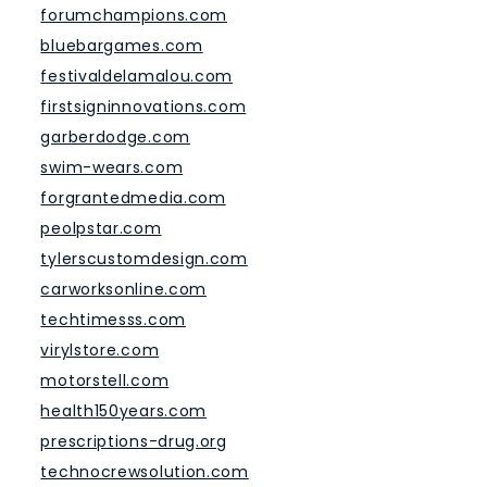
forumchampions.com
bluebargames.com
festivaldelamalou.com
firstsigninnovations.com
garberdodge.com
swim-wears.com
forgrantedmedia.com
peolpstar.com
tylerscustomdesign.com
carworksonline.com
techtimesss.com
virylstore.com
motorstell.com
health150years.com
prescriptions-drug.org
technocrewsolution.com