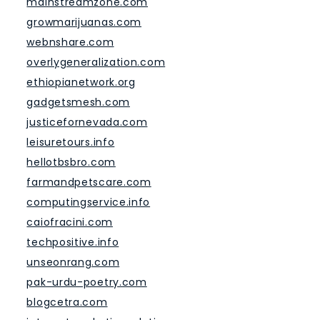
mainstreamzone.com
growmarijuanas.com
webnshare.com
overlygeneralization.com
ethiopianetwork.org
gadgetsmesh.com
justicefornevada.com
leisuretours.info
hellotbsbro.com
farmandpetscare.com
computingservice.info
caiofracini.com
techpositive.info
unseonrang.com
pak-urdu-poetry.com
blogcetra.com