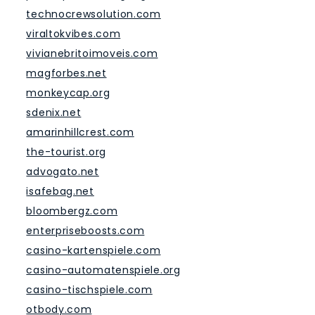
technocrewsolution.com
viraltokvibes.com
vivianebritoimoveis.com
magforbes.net
monkeycap.org
sdenix.net
amarinhillcrest.com
the-tourist.org
advogato.net
isafebag.net
bloombergz.com
enterpriseboosts.com
casino-kartenspiele.com
casino-automatenspiele.org
casino-tischspiele.com
otbody.com