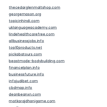
thecedarglenmaltshop.com
georgemason.org
topicinhindi.com
uklanguageacademy.com
lindehealthcarefree.com
allbusinessjobs.info
top10products.net
pickabatours.com
beastmode-bodybuilding.com
financelplan.info
businessfuture.info
infojudibet.com
cbdmap.info
deanbeanxn.com
matkarajdhanigame.com