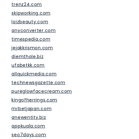
trenz24.com
skipworking.com
loizbeauty.com
anyconverter.com
timespedia.com
jejakkrismon.com
diemthole.biz
ufabetkk.com
allquickmedia.com
technewsgazette.com
pureglowfacecream.com
kingofherrings.com
mrbetjapan.com
anewentity.biz
appkuala.com
seo7days.com