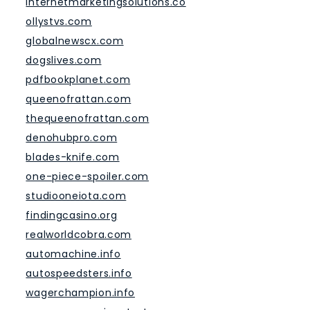
internetmarketingsolutions.co
ollystvs.com
globalnewscx.com
dogslives.com
pdfbookplanet.com
queenofrattan.com
thequeenofrattan.com
denohubpro.com
blades-knife.com
one-piece-spoiler.com
studiooneiota.com
findingcasino.org
realworldcobra.com
automachine.info
autospeedsters.info
wagerchampion.info