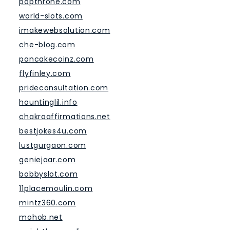
popthrone.com
world-slots.com
imakewebsolution.com
che-blog.com
pancakecoinz.com
flyfinley.com
prideconsultation.com
hountinglil.info
chakraaffirmations.net
bestjokes4u.com
lustgurgaon.com
geniejaar.com
bobbyslot.com
11placemoulin.com
mintz360.com
mohob.net