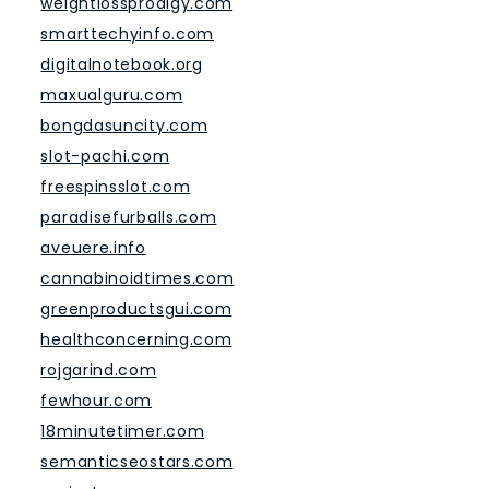
weightlossprodigy.com
smarttechyinfo.com
digitalnotebook.org
maxualguru.com
bongdasuncity.com
slot-pachi.com
freespinsslot.com
paradisefurballs.com
aveuere.info
cannabinoidtimes.com
greenproductsgui.com
healthconcerning.com
rojgarind.com
fewhour.com
18minutetimer.com
semanticseostars.com