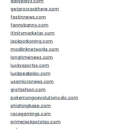
dailyplayz.com
getprocrackhere.com
fastinnews.com
fannybanny.com
ifinitymarketer.com
jackpotkoning.com
modlinknetworks.com
longtimenewz.com
luckysportss.com
luckpeakplay.com
usamicronews.com
grofashion.com
pokemongoevolutioncalc.com
phishingbase.com
racegamings.com
primejackpotstay.com