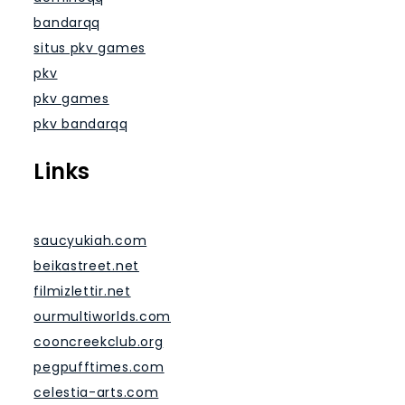
bandarqq
situs pkv games
pkv
pkv games
pkv bandarqq
Links
saucyukiah.com
beikastreet.net
filmizlettir.net
ourmultiworlds.com
cooncreekclub.org
pegpufftimes.com
celestia-arts.com