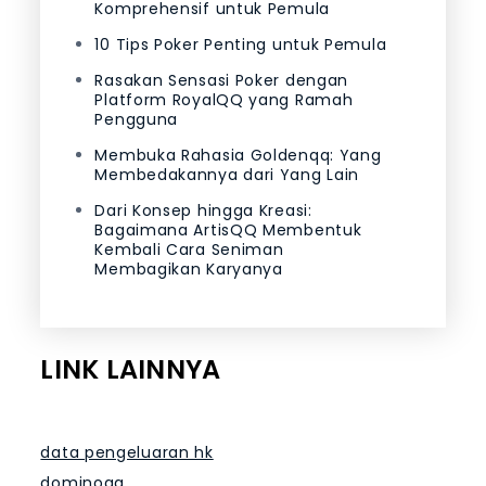
Komprehensif untuk Pemula
10 Tips Poker Penting untuk Pemula
Rasakan Sensasi Poker dengan
Platform RoyalQQ yang Ramah
Pengguna
Membuka Rahasia Goldenqq: Yang
Membedakannya dari Yang Lain
Dari Konsep hingga Kreasi:
Bagaimana ArtisQQ Membentuk
Kembali Cara Seniman
Membagikan Karyanya
LINK LAINNYA
data pengeluaran hk
dominoqq