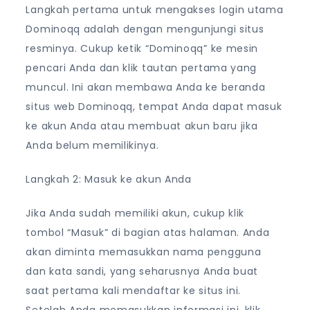
Langkah pertama untuk mengakses login utama
Dominoqq adalah dengan mengunjungi situs
resminya. Cukup ketik “Dominoqq” ke mesin
pencari Anda dan klik tautan pertama yang
muncul. Ini akan membawa Anda ke beranda
situs web Dominoqq, tempat Anda dapat masuk
ke akun Anda atau membuat akun baru jika
Anda belum memilikinya.
Langkah 2: Masuk ke akun Anda
Jika Anda sudah memiliki akun, cukup klik
tombol “Masuk” di bagian atas halaman. Anda
akan diminta memasukkan nama pengguna
dan kata sandi, yang seharusnya Anda buat
saat pertama kali mendaftar ke situs ini.