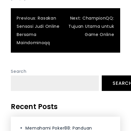
Post
Previous:
Rasakan
Next:
ChampionQQ:
Sensasi Judi Online
Tujuan Utama untuk
navigation
Bersama
Game Online
Maindominoqq
Search
SEARC
Recent Posts
Memahami Poker88: Panduan