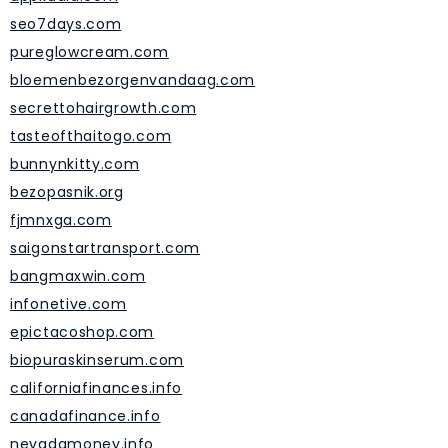
seo7days.com
pureglowcream.com
bloemenbezorgenvandaag.com
secrettohairgrowth.com
tasteofthaitogo.com
bunnynkitty.com
bezopasnik.org
fjmnxga.com
saigonstartransport.com
bangmaxwin.com
infonetive.com
epictacoshop.com
biopuraskinserum.com
californiafinances.info
canadafinance.info
nevadamoney.info