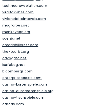
technocrewsolution.com
viraltokvibes.com
vivianebritoimoveis.com
magforbes.net
monkeycap.org
sdenix.net
amarinhillcrest.com
the-tourist.org
advogato.net
isafebag.net
bloombergz.com
enterpriseboosts.com
casino-kartenspiele.com
casino-automatenspiele.org
casino-tischspiele.com
otbody.com