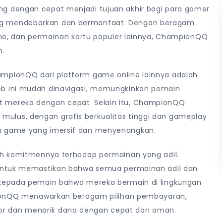
g dengan cepat menjadi tujuan akhir bagi para gamer
g mendebarkan dan bermanfaat. Dengan beragam
ino, dan permainan kartu populer lainnya, ChampionQQ
n.
mpionQQ dari platform game online lainnya adalah
b ini mudah dinavigasi, memungkinkan pemain
 mereka dengan cepat. Selain itu, ChampionQQ
lus, dengan grafis berkualitas tinggi dan gameplay
n game yang imersif dan menyenangkan.
ah komitmennya terhadap permainan yang adil.
 untuk memastikan bahwa semua permainan adil dan
 kepada pemain bahwa mereka bermain di lingkungan
pionQQ menawarkan beragam pilihan pembayaran,
r dan menarik dana dengan cepat dan aman.