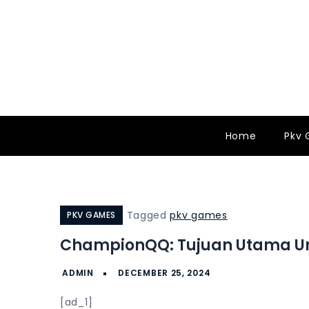
Skip
to
content
Situs Poker Online
Mainkan di situs poker online terpopuler dengan banyak p
Home
Pkv
Tagged
pkv games
PKV GAMES
ChampionQQ: Tujuan Utama U
[ad_1]