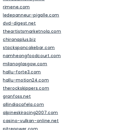
rimene.com
ledepanneur-pigalle.com
dvd-digest.net
theartistsmarketnola.com
chiranaplus.biz
stackspancakebar.com
namheongfoodcourt.com
milanoglasgow.com
hallu-forte3.com
hallu-motion24.com
therockskippers.com
granfoss.net
allindiacafela.com
alpineskiracing2007.com
casino-vulkan-online.net
pitrepower.com