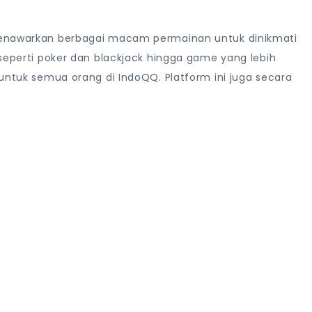
menawarkan berbagai macam permainan untuk dinikmati
 seperti poker dan blackjack hingga game yang lebih
 untuk semua orang di IndoQQ. Platform ini juga secara
 menambahkan judul -judul baru dan menarik untuk
berhasilan IndoQQ adalah komitmennya terhadap layanan
an pelanggan 24/7 untuk membantu pemain dengan
aat bermain. Apakah itu masalah teknis atau
g INDOQQ selalu tersedia untuk membantu pemain dan
 mereka semulus mungkin.
ritas, platform seperti IndoQQ sedang mendefinisikan
 untuk apa yang dapat diharapkan pemain dari
s pada keadilan, berbagai pilihan permainan, dan