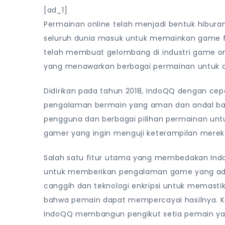
[ad_1]
Permainan online telah menjadi bentuk hiburan
seluruh dunia masuk untuk memainkan game fav
telah membuat gelombang di industri game on
yang menawarkan berbagai permainan untuk d
Didirikan pada tahun 2018, IndoQQ dengan ce
pengalaman bermain yang aman dan andal ba
pengguna dan berbagai pilihan permainan untuk
gamer yang ingin menguji keterampilan merek
Salah satu fitur utama yang membedakan Indo
untuk memberikan pengalaman game yang adil
canggih dan teknologi enkripsi untuk memast
bahwa pemain dapat mempercayai hasilnya. K
IndoQQ membangun pengikut setia pemain yang