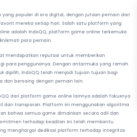
 yang populer di era digital, dengan jutaan pemain dari
orit mereka setiap hari. Salah satu platform yang
line adalah IndoQQ, platform game online terkemuka
inikmati para pemain.
pat mendapatkan reputasi untuk memberikan
gi para penggunanya. Dengan antarmuka yang ramah
 dipilih, IndoQQ telah menjadi tujuan tujuan bagi
a dan bersaing dengan pemain lain.
QQ dari platform game online lainnya adalah fokusnya
 dan transparan. Platform ini menggunakan algoritma
ikan bahwa semua game dimainkan secara adil dan
omitmen terhadap keadilan ini telah membantu
 menghargai dedikasi platform terhadap integritas