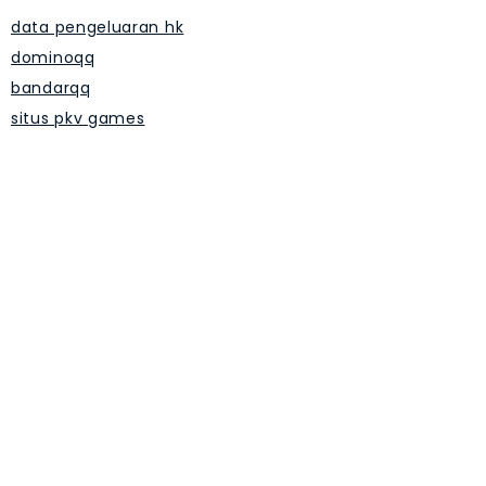
data pengeluaran hk
dominoqq
bandarqq
situs pkv games
pkv
pkv games
pkv bandarqq
Links
saucyukiah.com
beikastreet.net
filmizlettir.net
ourmultiworlds.com
cooncreekclub.org