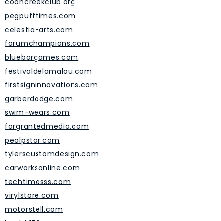
cooncreekclub.org
pegpufftimes.com
celestia-arts.com
forumchampions.com
bluebargames.com
festivaldelamalou.com
firstsigninnovations.com
garberdodge.com
swim-wears.com
forgrantedmedia.com
peolpstar.com
tylerscustomdesign.com
carworksonline.com
techtimesss.com
virylstore.com
motorstell.com