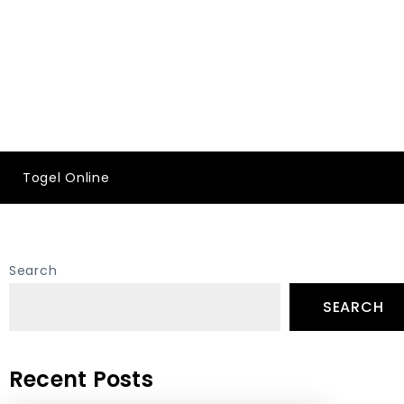
Banyak Pilihan Game
ur menarik dan peluang menang yang tinggi.
Togel Online
Search
SEARCH
Recent Posts