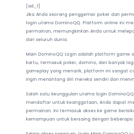
[ad_1]
Jika Anda seorang penggemar poker dan perma
login utama DominoQQ. Platform online ini 
permainan, memungkinkan Anda untuk melepa
dari seluruh dunia.
Main DominoQQ Login adalah platform game o
kartu, termasuk poker, domino, dan banyak l
gameplay yang menarik, platform ini sangat
ingin menantang diri mereka sendiri dan meni
Salah satu keunggulan utama login DominoQ
mendaftar untuk keanggotaan, Anda dapat memb
permainan. Ini termasuk akses ke game berisiko
kemampuan untuk bersaing dengan beberapa p
Selain akses premium, login Main DominoQQ j