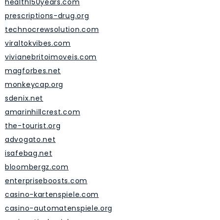
health150years.com
prescriptions-drug.org
technocrewsolution.com
viraltokvibes.com
vivianebritoimoveis.com
magforbes.net
monkeycap.org
sdenix.net
amarinhillcrest.com
the-tourist.org
advogato.net
isafebag.net
bloombergz.com
enterpriseboosts.com
casino-kartenspiele.com
casino-automatenspiele.org