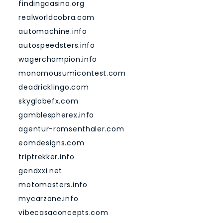
findingcasino.org
realworldcobra.com
automachine.info
autospeedsters.info
wagerchampion.info
monomousumicontest.com
deadricklingo.com
skyglobefx.com
gamblespherex.info
agentur-ramsenthaler.com
eomdesigns.com
triptrekker.info
gendxxi.net
motomasters.info
mycarzone.info
vibecasaconcepts.com