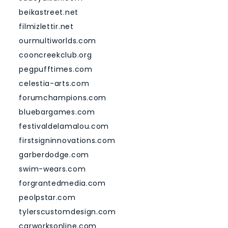
beikastreet.net
filmizlettir.net
ourmultiworlds.com
cooncreekclub.org
pegpufftimes.com
celestia-arts.com
forumchampions.com
bluebargames.com
festivaldelamalou.com
firstsigninnovations.com
garberdodge.com
swim-wears.com
forgrantedmedia.com
peolpstar.com
tylerscustomdesign.com
carworksonline.com