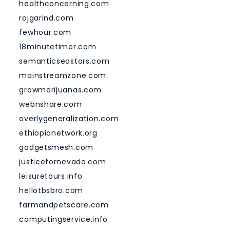
healthconcerning.com
rojgarind.com
fewhour.com
18minutetimer.com
semanticseostars.com
mainstreamzone.com
growmarijuanas.com
webnshare.com
overlygeneralization.com
ethiopianetwork.org
gadgetsmesh.com
justicefornevada.com
leisuretours.info
hellotbsbro.com
farmandpetscare.com
computingservice.info