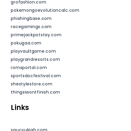
grofashion.com
pokemongoevolutioncalc.com
phishingbase.com
racegamings.com
primejackpotstay.com
pokugaa.com
playvaultgame.com
playgrandresorts.com
romsportal.com
sportsdocfestival.com
shestylestore.com
thingsiwontfinish.com
Links
saucyukiah.com