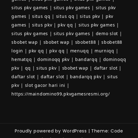
situs pkv games
|
situs pkv games
|
situs pkv
games
|
situs qq
|
situs qq
|
situs pkv
|
pkv
games
|
situs pkv
|
pkv qq
|
situs pkv games
|
situs pkv games
|
situs pkv games
|
demo slot
|
sbobet wap
|
sbobet wap
|
sbobet88
|
sbobet88
login
|
pkv qq
|
pkv qq
|
menuqq
|
murniqq
|
hematqq
|
dominoqq pkv
|
bandarqq
|
dominoqq
pkv
|
qq
|
situs pkv
|
sbobet wap
|
daftar slot
|
daftar slot
|
daftar slot
|
bandarqq pkv
|
situs
pkv
|
slot gacor hari ini
|
https://maindomino99.pkvgamesresmi.org/
Proudly powered by WordPress
|
Theme: Code