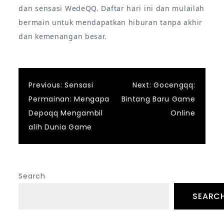
dan sensasi WedeQQ. Daftar hari ini dan mulailah
bermain untuk mendapatkan hiburan tanpa akhir
dan kemenangan besar.
Post
Previous:
Sensasi
Next:
Gocengqq:
Permainan: Mengapa
Bintang Baru Game
navigation
Depoqq Mengambil
Online
alih Dunia Game
Search
SEARC