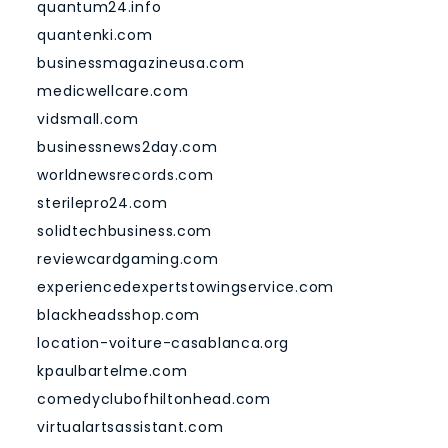
quantum24.info
quantenki.com
businessmagazineusa.com
medicwellcare.com
vidsmall.com
businessnews2day.com
worldnewsrecords.com
sterilepro24.com
solidtechbusiness.com
reviewcardgaming.com
experiencedexpertstowingservice.com
blackheadsshop.com
location-voiture-casablanca.org
kpaulbartelme.com
comedyclubofhiltonhead.com
virtualartsassistant.com