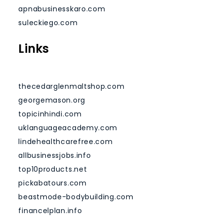
apnabusinesskaro.com
suleckiego.com
Links
thecedarglenmaltshop.com
georgemason.org
topicinhindi.com
uklanguageacademy.com
lindehealthcarefree.com
allbusinessjobs.info
top10products.net
pickabatours.com
beastmode-bodybuilding.com
financelplan.info