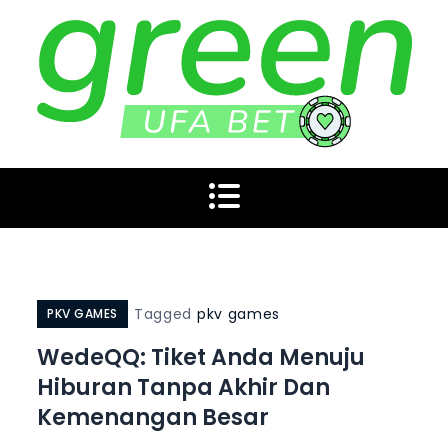
Skip
to
content
Situs Poker Online
Mainkan di situs poker online terpopuler dengan banyak
pilihan game seru. Nikmati berbagai jenis poker dengan
fitur menarik dan peluang menang yang tinggi.
Terpopuler dengan
Banyak Pilihan Game
Tagged
pkv games
PKV GAMES
Seru
WedeQQ: Tiket Anda Menuju
Hiburan Tanpa Akhir Dan
Kemenangan Besar