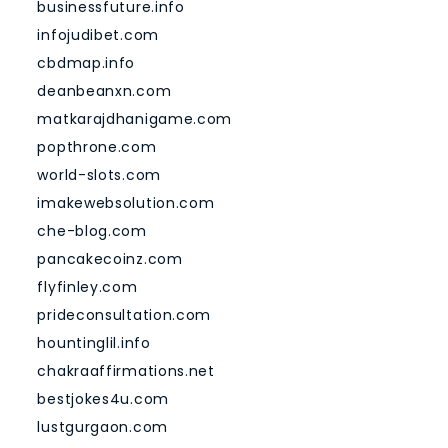
businessfuture.info
infojudibet.com
cbdmap.info
deanbeanxn.com
matkarajdhanigame.com
popthrone.com
world-slots.com
imakewebsolution.com
che-blog.com
pancakecoinz.com
flyfinley.com
prideconsultation.com
hountinglil.info
chakraaffirmations.net
bestjokes4u.com
lustgurgaon.com