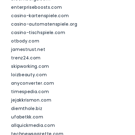
enterpriseboosts.com
casino-kartenspiele.com
casino-automatenspiele.org
casino-tischspiele.com
otbody.com
jamestrust.net
trenz24.com
skipworking.com
loizbeauty.com
anyconverter.com
timespedia.com
jejakkrismon.com
diemthole.biz
ufabetkk.com
allquickmedia.com
technewsgazette.com