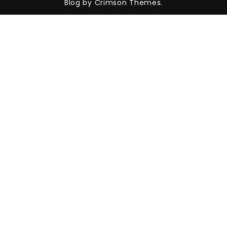
Blog by Crimson Themes.