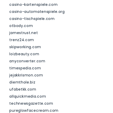
casino-kartenspiele.com
casino-automatenspiele.org
casino-tischspiele.com
otbody.com
jamestrust.net
trenz24.com
skipworking.com
loizbeauty.com
anyconverter.com
timespedia.com
jejakkrismon.com
diemthole.biz
ufabetkk.com
allquickmedia.com
technewsgazette.com
pureglowfacecream.com