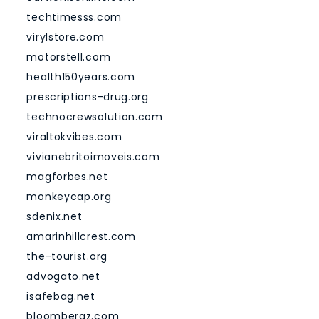
techtimesss.com
virylstore.com
motorstell.com
health150years.com
prescriptions-drug.org
technocrewsolution.com
viraltokvibes.com
vivianebritoimoveis.com
magforbes.net
monkeycap.org
sdenix.net
amarinhillcrest.com
the-tourist.org
advogato.net
isafebag.net
bloombergz.com