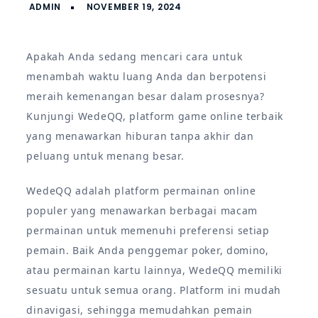
Apakah Anda sedang mencari cara untuk
menambah waktu luang Anda dan berpotensi
meraih kemenangan besar dalam prosesnya?
Kunjungi WedeQQ, platform game online terbaik
yang menawarkan hiburan tanpa akhir dan
peluang untuk menang besar.
WedeQQ adalah platform permainan online
populer yang menawarkan berbagai macam
permainan untuk memenuhi preferensi setiap
pemain. Baik Anda penggemar poker, domino,
atau permainan kartu lainnya, WedeQQ memiliki
sesuatu untuk semua orang. Platform ini mudah
dinavigasi, sehingga memudahkan pemain