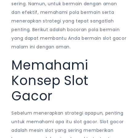
sering. Namun, untuk bermain dengan aman
dan efektif, memahami pola bermain serta
menerapkan strategi yang tepat sangatlah
penting. Berikut adalah bocoran pola bermain
yang dapat membantu Anda bermain slot gacor
malam ini dengan aman.
Memahami
Konsep Slot
Gacor
Sebelum menerapkan strategi apapun, penting
untuk memahami apa itu slot gacor. Slot gacor
adalah mesin slot yang sering memberikan