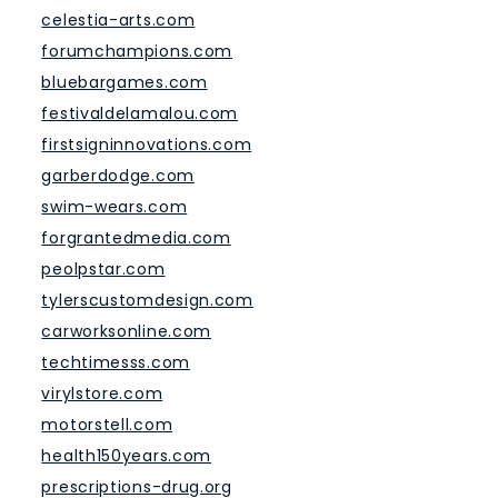
celestia-arts.com
forumchampions.com
bluebargames.com
festivaldelamalou.com
firstsigninnovations.com
garberdodge.com
swim-wears.com
forgrantedmedia.com
peolpstar.com
tylerscustomdesign.com
carworksonline.com
techtimesss.com
virylstore.com
motorstell.com
health150years.com
prescriptions-drug.org