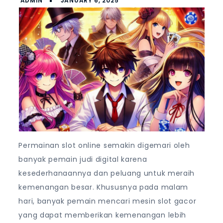
Permainan slot online semakin digemari oleh
banyak pemain judi digital karena
kesederhanaannya dan peluang untuk meraih
kemenangan besar. Khususnya pada malam
hari, banyak pemain mencari mesin slot gacor
yang dapat memberikan kemenangan lebih