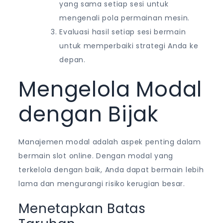
yang sama setiap sesi untuk
mengenali pola permainan mesin.
Evaluasi hasil setiap sesi bermain
untuk memperbaiki strategi Anda ke
depan.
Mengelola Modal
dengan Bijak
Manajemen modal adalah aspek penting dalam
bermain slot online. Dengan modal yang
terkelola dengan baik, Anda dapat bermain lebih
lama dan mengurangi risiko kerugian besar.
Menetapkan Batas