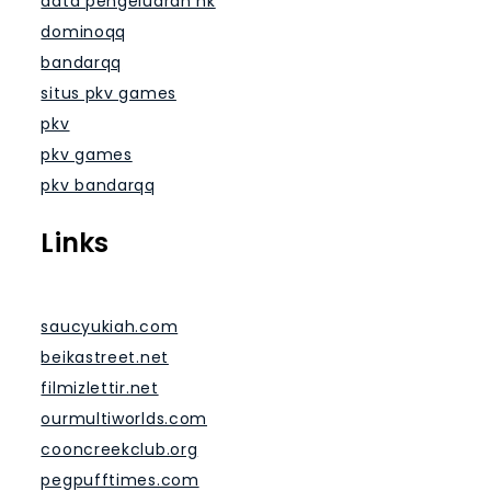
data pengeluaran hk
dominoqq
bandarqq
situs pkv games
pkv
pkv games
pkv bandarqq
Links
saucyukiah.com
beikastreet.net
filmizlettir.net
ourmultiworlds.com
cooncreekclub.org
pegpufftimes.com