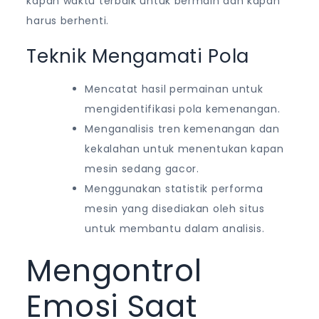
kapan waktu terbaik untuk bermain dan kapan
harus berhenti.
Teknik Mengamati Pola
Mencatat hasil permainan untuk
mengidentifikasi pola kemenangan.
Menganalisis tren kemenangan dan
kekalahan untuk menentukan kapan
mesin sedang gacor.
Menggunakan statistik performa
mesin yang disediakan oleh situs
untuk membantu dalam analisis.
Mengontrol
Emosi Saat