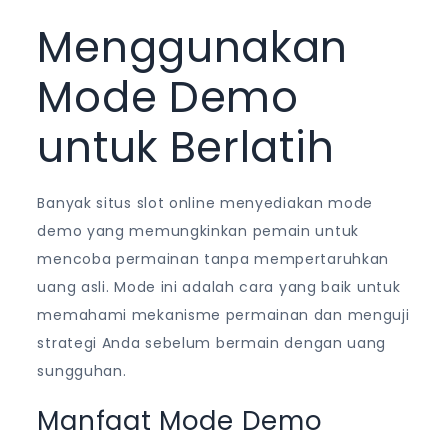
Menggunakan
Mode Demo
untuk Berlatih
Banyak situs slot online menyediakan mode
demo yang memungkinkan pemain untuk
mencoba permainan tanpa mempertaruhkan
uang asli. Mode ini adalah cara yang baik untuk
memahami mekanisme permainan dan menguji
strategi Anda sebelum bermain dengan uang
sungguhan.
Manfaat Mode Demo