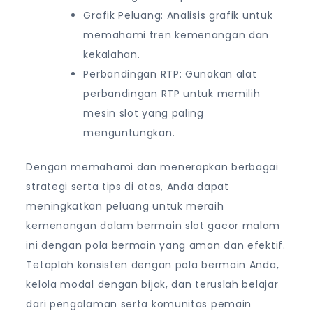
Grafik Peluang: Analisis grafik untuk
memahami tren kemenangan dan
kekalahan.
Perbandingan RTP: Gunakan alat
perbandingan RTP untuk memilih
mesin slot yang paling
menguntungkan.
Dengan memahami dan menerapkan berbagai
strategi serta tips di atas, Anda dapat
meningkatkan peluang untuk meraih
kemenangan dalam bermain slot gacor malam
ini dengan pola bermain yang aman dan efektif.
Tetaplah konsisten dengan pola bermain Anda,
kelola modal dengan bijak, dan teruslah belajar
dari pengalaman serta komunitas pemain