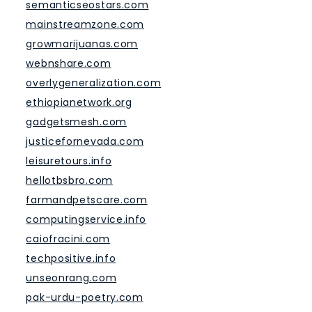
semanticseostars.com
mainstreamzone.com
growmarijuanas.com
webnshare.com
overlygeneralization.com
ethiopianetwork.org
gadgetsmesh.com
justicefornevada.com
leisuretours.info
hellotbsbro.com
farmandpetscare.com
computingservice.info
caiofracini.com
techpositive.info
unseonrang.com
pak-urdu-poetry.com