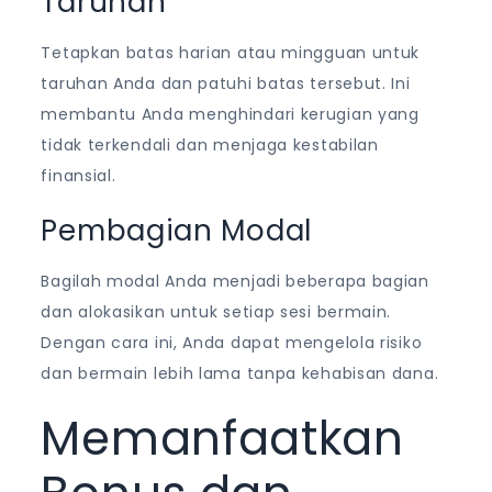
Taruhan
Tetapkan batas harian atau mingguan untuk
taruhan Anda dan patuhi batas tersebut. Ini
membantu Anda menghindari kerugian yang
tidak terkendali dan menjaga kestabilan
finansial.
Pembagian Modal
Bagilah modal Anda menjadi beberapa bagian
dan alokasikan untuk setiap sesi bermain.
Dengan cara ini, Anda dapat mengelola risiko
dan bermain lebih lama tanpa kehabisan dana.
Memanfaatkan