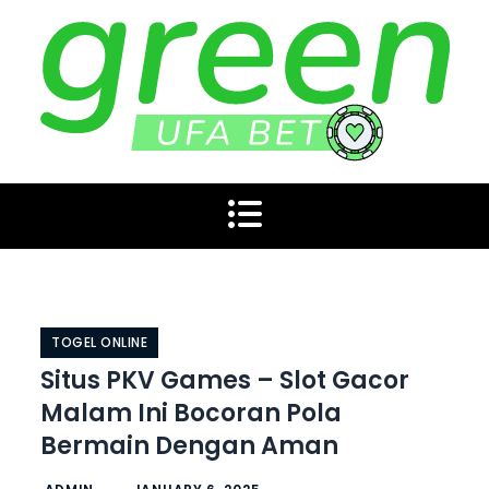
Skip
to
content
Situs Poker Online
Mainkan di situs poker online terpopuler dengan banyak
pilihan game seru. Nikmati berbagai jenis poker dengan
fitur menarik dan peluang menang yang tinggi.
Terpopuler dengan
Banyak Pilihan
TOGEL ONLINE
Game Seru
Situs PKV Games – Slot Gacor
Malam Ini Bocoran Pola
Bermain Dengan Aman