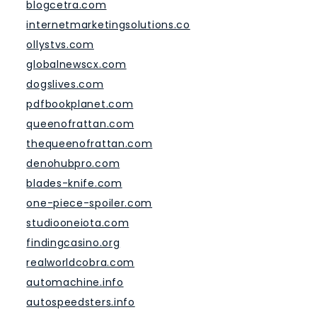
blogcetra.com
internetmarketingsolutions.co
ollystvs.com
globalnewscx.com
dogslives.com
pdfbookplanet.com
queenofrattan.com
thequeenofrattan.com
denohubpro.com
blades-knife.com
one-piece-spoiler.com
studiooneiota.com
findingcasino.org
realworldcobra.com
automachine.info
autospeedsters.info