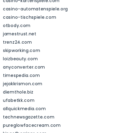
casino-kartenspiele.com
casino-automatenspiele.org
casino-tischspiele.com
otbody.com
jamestrust.net
trenz24.com
skipworking.com
loizbeauty.com
anyconverter.com
timespedia.com
jejakkrismon.com
diemthole.biz
ufabetkk.com
allquickmedia.com
technewsgazette.com
pureglowfacecream.com