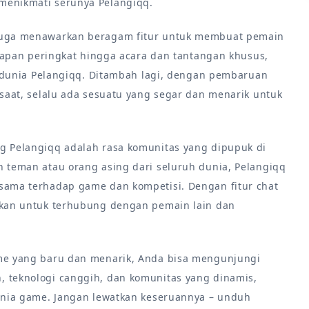
menikmati serunya Pelangiqq.
juga menawarkan beragam fitur untuk membuat pemain
 papan peringkat hingga acara dan tantangan khusus,
i dunia Pelangiqq. Ditambah lagi, dengan pembaruan
saat, selalu ada sesuatu yang segar dan menarik untuk
g Pelangiqq adalah rasa komunitas yang dipupuk di
 teman atau orang asing dari seluruh dunia, Pelangiqq
sama terhadap game dan kompetisi. Dengan fitur chat
hkan untuk terhubung dengan pemain lain dan
me yang baru dan menarik, Anda bisa mengunjungi
 teknologi canggih, dan komunitas yang dinamis,
unia game. Jangan lewatkan keseruannya – unduh