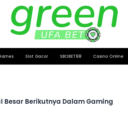
erpopuler dengan Bany
lihan game seru. Nikmati berbagai jenis poker dengan fitur
 Games
Slot Gacor
SBOBET88
Casino Online
al Besar Berikutnya Dalam Gaming