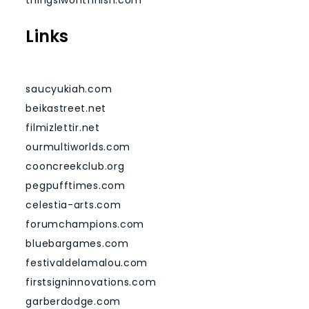
thingsiwontfinish.com
Links
saucyukiah.com
beikastreet.net
filmizlettir.net
ourmultiworlds.com
cooncreekclub.org
pegpufftimes.com
celestia-arts.com
forumchampions.com
bluebargames.com
festivaldelamalou.com
firstsigninnovations.com
garberdodge.com