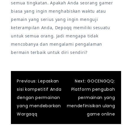
semua tingkatan. Apakah Anda seorang gamer
biasa yang ingin menghabiskan waktu atau
pemain yang serius yang ingin menguji
keterampilan Anda, Depoqq memiliki sesuatu
untuk semua orang. Jadi mengapa tidak
mencobanya dan mengalami pengalaman
bermain terbaik untuk diri sendiri?
Post
Previous:
Lepaskan
Next:
GOCENGQQ:
sisi kompetitif Anda
Platform pengubah
navigation
dengan permainan
permainan yang
yang mendebarkan
mendefinisikan ulang
Wargaqq
game online