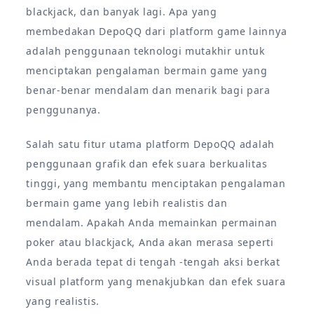
blackjack, dan banyak lagi. Apa yang
membedakan DepoQQ dari platform game lainnya
adalah penggunaan teknologi mutakhir untuk
menciptakan pengalaman bermain game yang
benar-benar mendalam dan menarik bagi para
penggunanya.
Salah satu fitur utama platform DepoQQ adalah
penggunaan grafik dan efek suara berkualitas
tinggi, yang membantu menciptakan pengalaman
bermain game yang lebih realistis dan
mendalam. Apakah Anda memainkan permainan
poker atau blackjack, Anda akan merasa seperti
Anda berada tepat di tengah -tengah aksi berkat
visual platform yang menakjubkan dan efek suara
yang realistis.