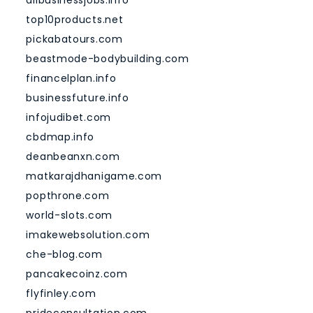
allbusinessjobs.info
top10products.net
pickabatours.com
beastmode-bodybuilding.com
financelplan.info
businessfuture.info
infojudibet.com
cbdmap.info
deanbeanxn.com
matkarajdhanigame.com
popthrone.com
world-slots.com
imakewebsolution.com
che-blog.com
pancakecoinz.com
flyfinley.com