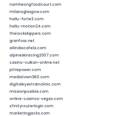
namheongfoodcourt.com
milanoglasgow.com
hallu-forte3.com
hallu-motion24.com
therockskippers.com
granfoss.net
allindiacafela.com
alpineskiracing2007.com
casino-vulkan-online.net
pitrepower.com
mediatown360.com
digitaleyestrainclinic.com
missionposible.com
online-casinos-vegas.com
xfinityrouterlogin.com
marketingjacks.com