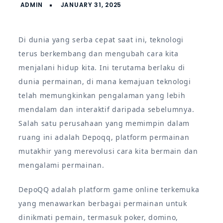
Di dunia yang serba cepat saat ini, teknologi
terus berkembang dan mengubah cara kita
menjalani hidup kita. Ini terutama berlaku di
dunia permainan, di mana kemajuan teknologi
telah memungkinkan pengalaman yang lebih
mendalam dan interaktif daripada sebelumnya.
Salah satu perusahaan yang memimpin dalam
ruang ini adalah Depoqq, platform permainan
mutakhir yang merevolusi cara kita bermain dan
mengalami permainan.
DepoQQ adalah platform game online terkemuka
yang menawarkan berbagai permainan untuk
dinikmati pemain, termasuk poker, domino,