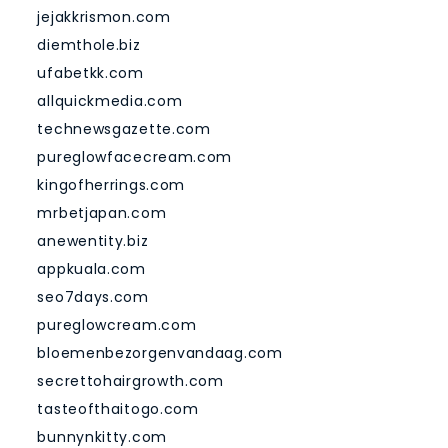
jejakkrismon.com
diemthole.biz
ufabetkk.com
allquickmedia.com
technewsgazette.com
pureglowfacecream.com
kingofherrings.com
mrbetjapan.com
anewentity.biz
appkuala.com
seo7days.com
pureglowcream.com
bloemenbezorgenvandaag.com
secrettohairgrowth.com
tasteofthaitogo.com
bunnynkitty.com