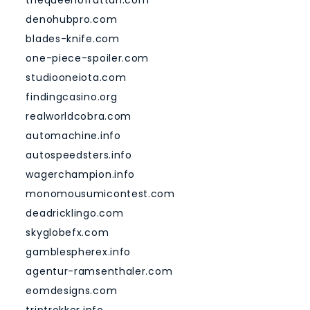
thequeenofrattan.com
denohubpro.com
blades-knife.com
one-piece-spoiler.com
studiooneiota.com
findingcasino.org
realworldcobra.com
automachine.info
autospeedsters.info
wagerchampion.info
monomousumicontest.com
deadricklingo.com
skyglobefx.com
gamblespherex.info
agentur-ramsenthaler.com
eomdesigns.com