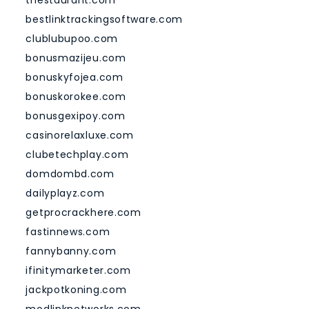
thestaurant.com
bestlinktrackingsoftware.com
clublubupoo.com
bonusmazijeu.com
bonuskyfojea.com
bonuskorokee.com
bonusgexipoy.com
casinorelaxluxe.com
clubetechplay.com
domdombd.com
dailyplayz.com
getprocrackhere.com
fastinnews.com
fannybanny.com
ifinitymarketer.com
jackpotkoning.com