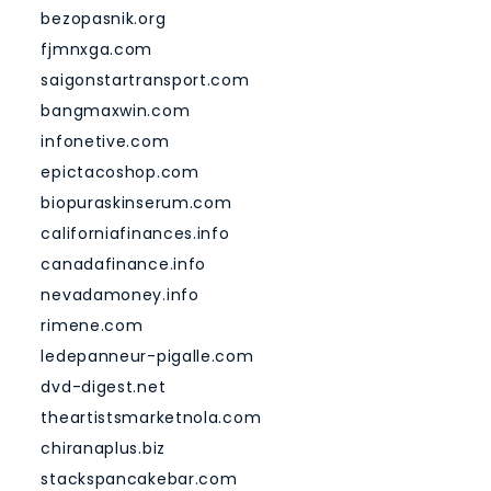
bezopasnik.org
fjmnxga.com
saigonstartransport.com
bangmaxwin.com
infonetive.com
epictacoshop.com
biopuraskinserum.com
californiafinances.info
canadafinance.info
nevadamoney.info
rimene.com
ledepanneur-pigalle.com
dvd-digest.net
theartistsmarketnola.com
chiranaplus.biz
stackspancakebar.com