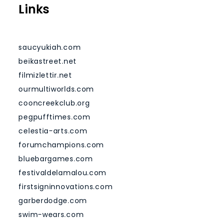
Links
saucyukiah.com
beikastreet.net
filmizlettir.net
ourmultiworlds.com
cooncreekclub.org
pegpufftimes.com
celestia-arts.com
forumchampions.com
bluebargames.com
festivaldelamalou.com
firstsigninnovations.com
garberdodge.com
swim-wears.com