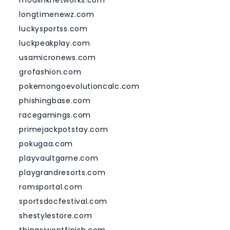
modlinknetworks.com
longtimenewz.com
luckysportss.com
luckpeakplay.com
usamicronews.com
grofashion.com
pokemongoevolutioncalc.com
phishingbase.com
racegamings.com
primejackpotstay.com
pokugaa.com
playvaultgame.com
playgrandresorts.com
romsportal.com
sportsdocfestival.com
shestylestore.com