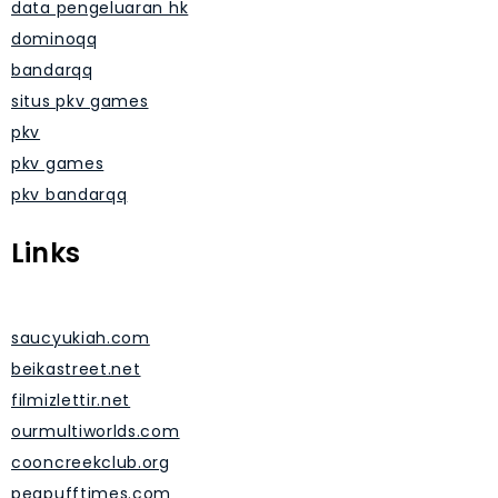
data pengeluaran hk
dominoqq
bandarqq
situs pkv games
pkv
pkv games
pkv bandarqq
Links
saucyukiah.com
beikastreet.net
filmizlettir.net
ourmultiworlds.com
cooncreekclub.org
pegpufftimes.com