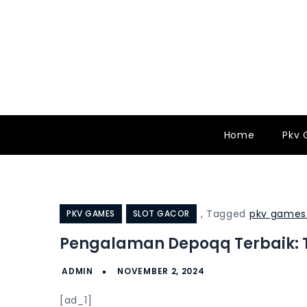
Skip
to
content
Situs Poker Online
Mainkan di situs poker online terpopuler dengan banyak p
Home
Pkv
,
Tagged
pkv games
PKV GAMES
SLOT GACOR
Pengalaman Depoqq Terbaik: Tip
[ad_1]