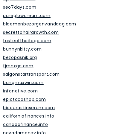
seo7days.com
pureglowcream.com
bloemenbezorgenvandaag.com
secrettohairgrowth.com
tasteofthaitogo.com
bunnynkitty.com
bezopasnik.org
fjmnxga.com
saigonstartransport.com
bangmaxwin.com
infonetive.com
epictacoshop.com
biopuraskinserum.com
californiafinances.info
canadafinance.info
nevadamoney.info