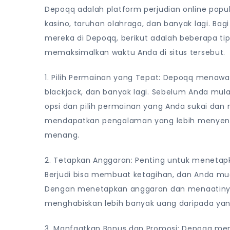
Depoqq adalah platform perjudian online po
kasino, taruhan olahraga, dan banyak lagi. B
mereka di Depoqq, berikut adalah beberapa tip
memaksimalkan waktu Anda di situs tersebut.
1. Pilih Permainan yang Tepat: Depoqq menawa
blackjack, dan banyak lagi. Sebelum Anda mula
opsi dan pilih permainan yang Anda sukai da
mendapatkan pengalaman yang lebih menyen
menang.
2. Tetapkan Anggaran: Penting untuk menetap
Berjudi bisa membuat ketagihan, dan Anda mu
Dengan menetapkan anggaran dan menaatinya
menghabiskan lebih banyak uang daripada y
3. Manfaatkan Bonus dan Promosi: Depoqq me