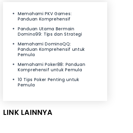
Memahami PKV Games:
Panduan Komprehensif
Panduan Utama Bermain
Domino99: Tips dan Strategi
Memahami DominoQQ:
Panduan Komprehensif untuk
Pemula
Memahami Poker88: Panduan
Komprehensif untuk Pemula
10 Tips Poker Penting untuk
Pemula
LINK LAINNYA