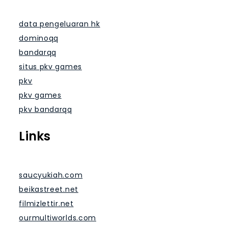
data pengeluaran hk
dominoqq
bandarqq
situs pkv games
pkv
pkv games
pkv bandarqq
Links
saucyukiah.com
beikastreet.net
filmizlettir.net
ourmultiworlds.com