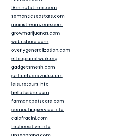
18minutetimer.com
semanticseostars.com
mainstreamzone.com
growmarijuanas.com
webnshare.com
overlygeneralization.com
ethiopianetwork.org
gadgetsmesh.com
justicefornevada.com
leisuretours.info
hellotbsbro.com
farmandpetscare.com
computingservice.info
caiofracini.com
techpositive.info
unseonrang.com