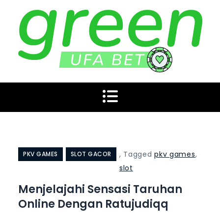
Skip
to
content
Situs Poker Online
Mainkan di situs poker online terpopuler dengan banyak
pilihan game seru. Nikmati berbagai jenis poker dengan
fitur menarik dan peluang menang yang tinggi.
Terpopuler dengan
Banyak Pilihan
,
Tagged
pkv games
,
PKV GAMES
SLOT GACOR
Game Seru
slot
Menjelajahi Sensasi Taruhan
Online Dengan Ratujudiqq