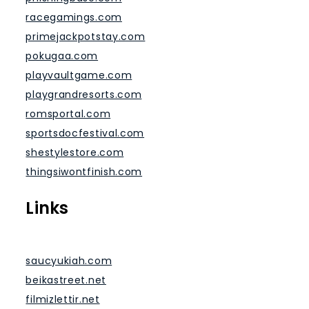
racegamings.com
primejackpotstay.com
pokugaa.com
playvaultgame.com
playgrandresorts.com
romsportal.com
sportsdocfestival.com
shestylestore.com
thingsiwontfinish.com
Links
saucyukiah.com
beikastreet.net
filmizlettir.net