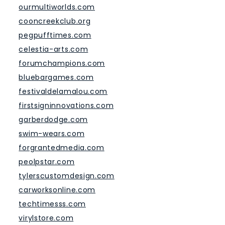
ourmultiworlds.com
cooncreekclub.org
pegpufftimes.com
celestia-arts.com
forumchampions.com
bluebargames.com
festivaldelamalou.com
firstsigninnovations.com
garberdodge.com
swim-wears.com
forgrantedmedia.com
peolpstar.com
tylerscustomdesign.com
carworksonline.com
techtimesss.com
virylstore.com