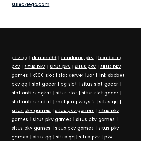
suleckiego.com
pkv qq
|
domino99
|
bandarqq pkv
|
bandarqq
pkv
|
situs pkv
|
situs pkv
|
situs pkv
|
situs pkv
games
|
x500 slot
|
slot server luar
|
link sbobet
|
pkv qq
|
slot gacor
|
pg slot
|
situs slot gacor
|
slot anti rungkat
|
situs slot
|
situs slot gacor
|
slot anti rungkat
|
mahjong ways 2
|
situs qq
|
situs pkv games
|
situs pkv games
|
situs pkv
games
|
situs pkv games
|
situs pkv games
|
situs pkv games
|
situs pkv games
|
situs pkv
games
|
situs qq
|
situs qq
|
situs pkv
|
pkv