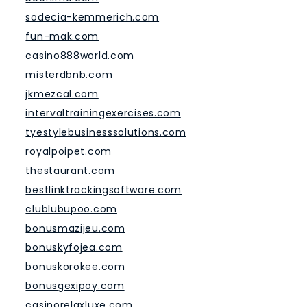
sodecia-kemmerich.com
fun-mak.com
casino888world.com
misterdbnb.com
jkmezcal.com
intervaltrainingexercises.com
tyestylebusinesssolutions.com
royalpoipet.com
thestaurant.com
bestlinktrackingsoftware.com
clublubupoo.com
bonusmazijeu.com
bonuskyfojea.com
bonuskorokee.com
bonusgexipoy.com
casinorelaxluxe.com