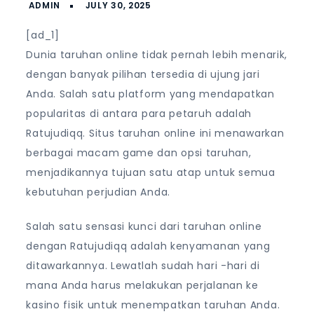
[ad_1]
Dunia taruhan online tidak pernah lebih menarik,
dengan banyak pilihan tersedia di ujung jari
Anda. Salah satu platform yang mendapatkan
popularitas di antara para petaruh adalah
Ratujudiqq. Situs taruhan online ini menawarkan
berbagai macam game dan opsi taruhan,
menjadikannya tujuan satu atap untuk semua
kebutuhan perjudian Anda.
Salah satu sensasi kunci dari taruhan online
dengan Ratujudiqq adalah kenyamanan yang
ditawarkannya. Lewatlah sudah hari -hari di
mana Anda harus melakukan perjalanan ke
kasino fisik untuk menempatkan taruhan Anda.