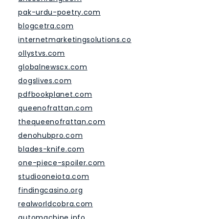
pak-urdu-poetry.com
blogcetra.com
internetmarketingsolutions.co
ollystvs.com
globalnewscx.com
dogslives.com
pdfbookplanet.com
queenofrattan.com
thequeenofrattan.com
denohubpro.com
blades-knife.com
one-piece-spoiler.com
studiooneiota.com
findingcasino.org
realworldcobra.com
automachine.info