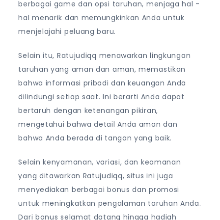
berbagai game dan opsi taruhan, menjaga hal -
hal menarik dan memungkinkan Anda untuk
menjelajahi peluang baru.
Selain itu, Ratujudiqq menawarkan lingkungan
taruhan yang aman dan aman, memastikan
bahwa informasi pribadi dan keuangan Anda
dilindungi setiap saat. Ini berarti Anda dapat
bertaruh dengan ketenangan pikiran,
mengetahui bahwa detail Anda aman dan
bahwa Anda berada di tangan yang baik.
Selain kenyamanan, variasi, dan keamanan
yang ditawarkan Ratujudiqq, situs ini juga
menyediakan berbagai bonus dan promosi
untuk meningkatkan pengalaman taruhan Anda.
Dari bonus selamat datang hingga hadiah