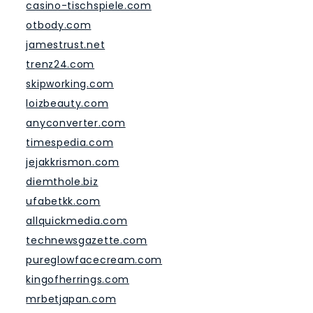
casino-tischspiele.com
otbody.com
jamestrust.net
trenz24.com
skipworking.com
loizbeauty.com
anyconverter.com
timespedia.com
jejakkrismon.com
diemthole.biz
ufabetkk.com
allquickmedia.com
technewsgazette.com
pureglowfacecream.com
kingofherrings.com
mrbetjapan.com