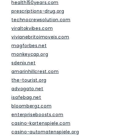
health150years.com
prescriptions-drug.org
technocrewsolution.com
viraltokvibes.com
vivianebritoimoveis.com
magforbes.net
monkeycap.org
sdenix.net
amarinhillcrest.com
the-tourist.org
advogato.net
isafebag.net
bloombergz.com
enterpriseboosts.com
casino-kartenspiele.com
casino-automatenspiele.org