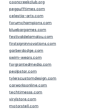
cooncreekclub.org
pegpufftimes.com
celestia-arts.com
forumchampions.com
bluebargames.com
festivaldelamalou.com
firstsigninnovations.com
garberdodge.com
swim-wears.com
forgrantedmedia.com
peolpstar.com
tylerscustomdesign.com
carworksonline.com
techtimesss.com
virylstore.com
motorstell.com