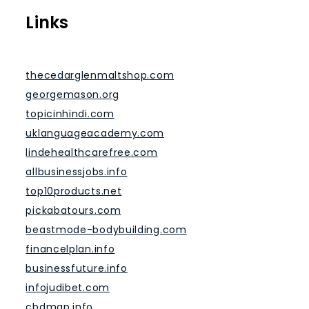
Links
thecedarglenmaltshop.com
georgemason.org
topicinhindi.com
uklanguageacademy.com
lindehealthcarefree.com
allbusinessjobs.info
top10products.net
pickabatours.com
beastmode-bodybuilding.com
financelplan.info
businessfuture.info
infojudibet.com
cbdmap.info