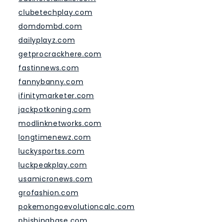
clubetechplay.com
domdombd.com
dailyplayz.com
getprocrackhere.com
fastinnews.com
fannybanny.com
ifinitymarketer.com
jackpotkoning.com
modlinknetworks.com
longtimenewz.com
luckysportss.com
luckpeakplay.com
usamicronews.com
grofashion.com
pokemongoevolutioncalc.com
phishingbase.com