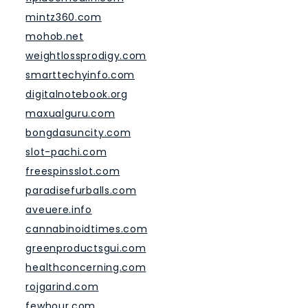
mintz360.com
mohob.net
weightlossprodigy.com
smarttechyinfo.com
digitalnotebook.org
maxualguru.com
bongdasuncity.com
slot-pachi.com
freespinsslot.com
paradisefurballs.com
aveuere.info
cannabinoidtimes.com
greenproductsgui.com
healthconcerning.com
rojgarind.com
fewhour.com