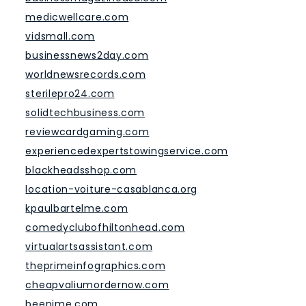
medicwellcare.com
vidsmall.com
businessnews2day.com
worldnewsrecords.com
sterilepro24.com
solidtechbusiness.com
reviewcardgaming.com
experiencedexpertstowingservice.com
blackheadsshop.com
location-voiture-casablanca.org
kpaulbartelme.com
comedyclubofhiltonhead.com
virtualartsassistant.com
theprimeinfographics.com
cheapvaliumordernow.com
beenime.com