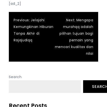
[ad_2]
Post
Previous:
Jelajahi
Next:
Mengapa
Kemungkinan Hiburan
murahqq adalah
navigation
Tanpa Akhir di
pilihan tujuan bagi
Rajajudiqq
pemain yang
mencari kualitas dan
nilai
Search
SEARC
Recent Posts