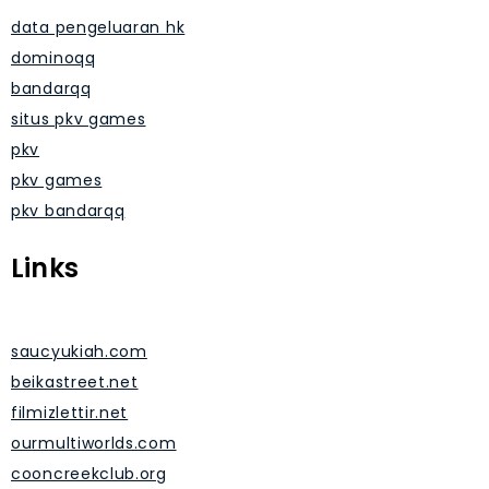
data pengeluaran hk
dominoqq
bandarqq
situs pkv games
pkv
pkv games
pkv bandarqq
Links
saucyukiah.com
beikastreet.net
filmizlettir.net
ourmultiworlds.com
cooncreekclub.org