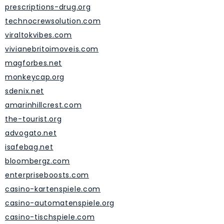
prescriptions-drug.org
technocrewsolution.com
viraltokvibes.com
vivianebritoimoveis.com
magforbes.net
monkeycap.org
sdenix.net
amarinhillcrest.com
the-tourist.org
advogato.net
isafebag.net
bloombergz.com
enterpriseboosts.com
casino-kartenspiele.com
casino-automatenspiele.org
casino-tischspiele.com