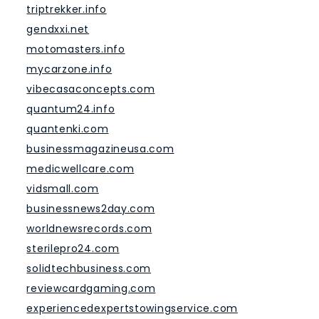
triptrekker.info
gendxxi.net
motomasters.info
mycarzone.info
vibecasaconcepts.com
quantum24.info
quantenki.com
businessmagazineusa.com
medicwellcare.com
vidsmall.com
businessnews2day.com
worldnewsrecords.com
sterilepro24.com
solidtechbusiness.com
reviewcardgaming.com
experiencedexpertstowingservice.com