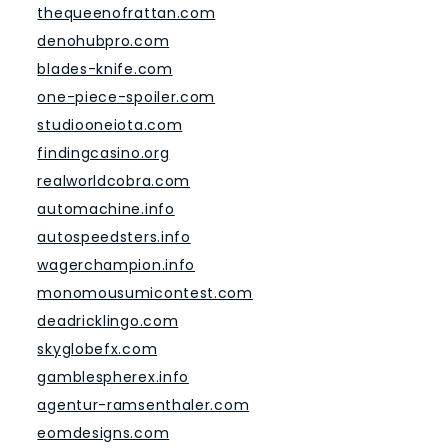
thequeenofrattan.com
denohubpro.com
blades-knife.com
one-piece-spoiler.com
studiooneiota.com
findingcasino.org
realworldcobra.com
automachine.info
autospeedsters.info
wagerchampion.info
monomousumicontest.com
deadricklingo.com
skyglobefx.com
gamblespherex.info
agentur-ramsenthaler.com
eomdesigns.com