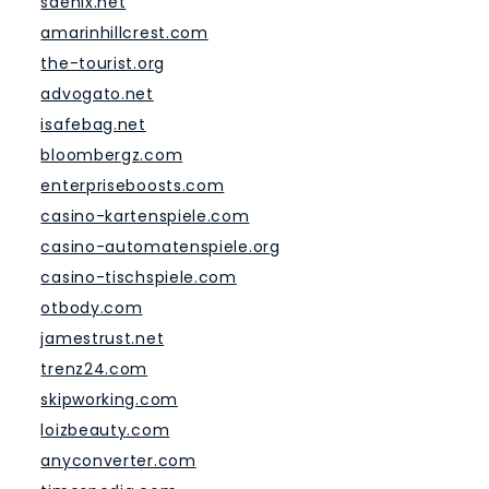
sdenix.net
amarinhillcrest.com
the-tourist.org
advogato.net
isafebag.net
bloombergz.com
enterpriseboosts.com
casino-kartenspiele.com
casino-automatenspiele.org
casino-tischspiele.com
otbody.com
jamestrust.net
trenz24.com
skipworking.com
loizbeauty.com
anyconverter.com