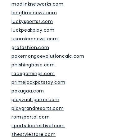
modlinknetworks.com
longtimenewz.com
luckysportss.com
luckpeakplay.com
usamicronews.com
grofashion.com
pokemongoevolutioncalc.com
phishingbase.com
racegamings.com
primejackpotstay.com
pokugaa.com
playvaultgame.com
playgrandresorts.com
romsportal.com
sportsdocfestival.com
shestylestore.com