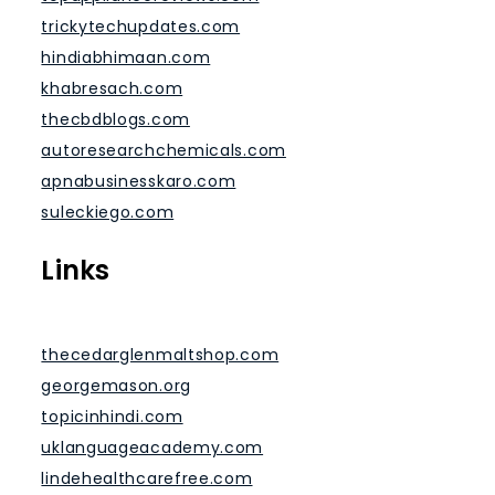
trickytechupdates.com
hindiabhimaan.com
khabresach.com
thecbdblogs.com
autoresearchchemicals.com
apnabusinesskaro.com
suleckiego.com
Links
thecedarglenmaltshop.com
georgemason.org
topicinhindi.com
uklanguageacademy.com
lindehealthcarefree.com