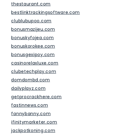
thestaurant.com
bestlinktrackingsoftware.com
clublubupoo.com
bonusmazijeu.com
bonuskyfojea.com
bonuskorokee.com
bonusgexipoy.com
casinorelaxluxe.com
clubetechplay.com
domdombd.com
dailyplayz.com
getprocrackhere.com
fastinnews.com
fannybanny.com
ifinitymarketer.com
jackpotkoning.com