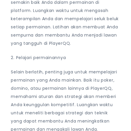
semakin baik Anda dalam permainan di
platform. Luangkan waktu untuk mengasah
keterampilan Anda dan mempelajari seluk beluk
setiap permainan. Latihan akan membuat Anda
sempurna dan membantu Anda menjadi lawan
yang tangguh di PlayerQQ.
2. Pelajari permainannya
Selain berlatih, penting juga untuk mempelajari
permainan yang Anda mainkan. Baik itu poker,
domino, atau permainan lainnya di PlayerQQ,
memahami aturan dan strategi akan memberi
Anda keunggulan kompetitif. Luangkan waktu
untuk meneliti berbagai strategi dan teknik
yang dapat membantu Anda meningkatkan
permainan dan mengakali lawan Anda.