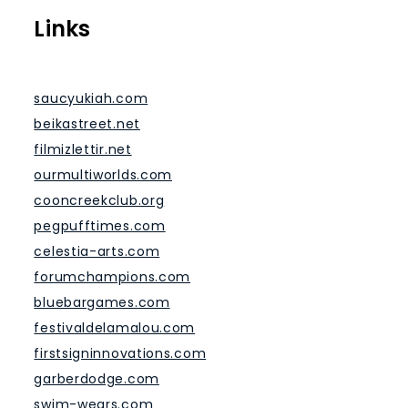
Links
saucyukiah.com
beikastreet.net
filmizlettir.net
ourmultiworlds.com
cooncreekclub.org
pegpufftimes.com
celestia-arts.com
forumchampions.com
bluebargames.com
festivaldelamalou.com
firstsigninnovations.com
garberdodge.com
swim-wears.com