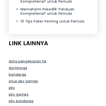
Komprehensif untuk Pemula
Memahami Poker88: Panduan
Komprehensif untuk Pemula
10 Tips Poker Penting untuk Pemula
LINK LAINNYA
data pengeluaran hk
dominoqq
bandarqq
situs pkv games
pkv
pkv games
pkv bandarqq