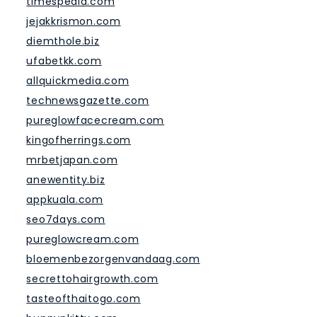
timespedia.com
jejakkrismon.com
diemthole.biz
ufabetkk.com
allquickmedia.com
technewsgazette.com
pureglowfacecream.com
kingofherrings.com
mrbetjapan.com
anewentity.biz
appkuala.com
seo7days.com
pureglowcream.com
bloemenbezorgenvandaag.com
secrettohairgrowth.com
tasteofthaitogo.com