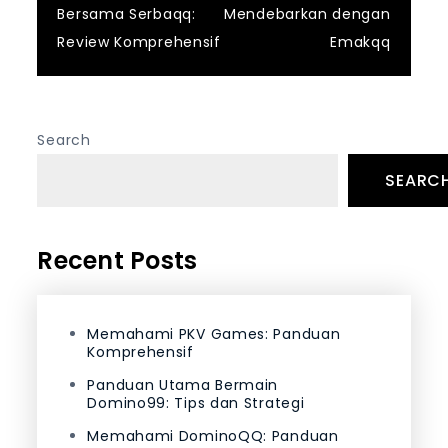
navigation
Bersama Serbaqq:
Mendebarkan dengan
Review Komprehensif
Emakqq
Search
SEARC
Recent Posts
Memahami PKV Games: Panduan
Komprehensif
Panduan Utama Bermain
Domino99: Tips dan Strategi
Memahami DominoQQ: Panduan