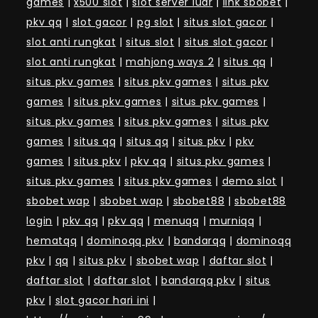
games
|
x500 slot
|
slot server luar
|
link sbobet
|
pkv qq
|
slot gacor
|
pg slot
|
situs slot gacor
|
slot anti rungkat
|
situs slot
|
situs slot gacor
|
slot anti rungkat
|
mahjong ways 2
|
situs qq
|
situs pkv games
|
situs pkv games
|
situs pkv
games
|
situs pkv games
|
situs pkv games
|
situs pkv games
|
situs pkv games
|
situs pkv
games
|
situs qq
|
situs qq
|
situs pkv
|
pkv
games
|
situs pkv
|
pkv qq
|
situs pkv games
|
situs pkv games
|
situs pkv games
|
demo slot
|
sbobet wap
|
sbobet wap
|
sbobet88
|
sbobet88
login
|
pkv qq
|
pkv qq
|
menuqq
|
murniqq
|
hematqq
|
dominoqq pkv
|
bandarqq
|
dominoqq
pkv
|
qq
|
situs pkv
|
sbobet wap
|
daftar slot
|
daftar slot
|
daftar slot
|
bandarqq pkv
|
situs
pkv
|
slot gacor hari ini
|