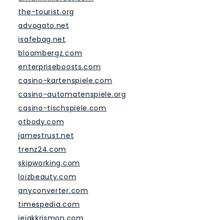
the-tourist.org
advogato.net
isafebag.net
bloombergz.com
enterpriseboosts.com
casino-kartenspiele.com
casino-automatenspiele.org
casino-tischspiele.com
otbody.com
jamestrust.net
trenz24.com
skipworking.com
loizbeauty.com
anyconverter.com
timespedia.com
jejakkrismon.com