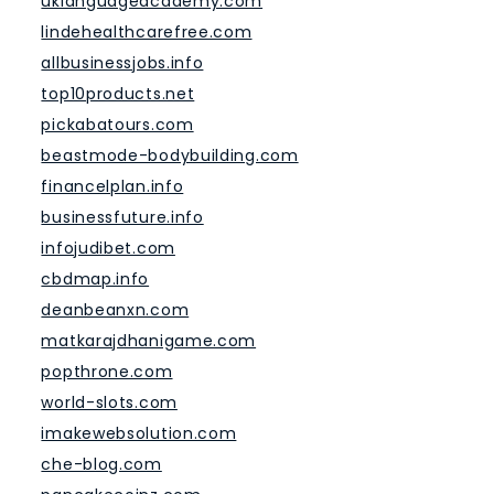
uklanguageacademy.com
lindehealthcarefree.com
allbusinessjobs.info
top10products.net
pickabatours.com
beastmode-bodybuilding.com
financelplan.info
businessfuture.info
infojudibet.com
cbdmap.info
deanbeanxn.com
matkarajdhanigame.com
popthrone.com
world-slots.com
imakewebsolution.com
che-blog.com