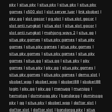
pkv
|
situs pkv
|
situs pkv
|
situs pkv
|
situs pkv
games
|
x500 slot
|
slot server luar
|
link sbobet
|
pkv qq
|
slot gacor
|
pg slot
|
situs slot gacor
|
slot anti rungkat
|
situs slot
|
situs slot gacor
|
slot anti rungkat
|
mahjong ways 2
|
situs qq
|
situs pkv games
|
situs pkv games
|
situs pkv
games
|
situs pkv games
|
situs pkv games
|
situs pkv games
|
situs pkv games
|
situs pkv
games
|
situs qq
|
situs qq
|
situs pkv
|
pkv
games
|
situs pkv
|
pkv qq
|
situs pkv games
|
situs pkv games
|
situs pkv games
|
demo slot
|
sbobet wap
|
sbobet wap
|
sbobet88
|
sbobet88
login
|
pkv qq
|
pkv qq
|
menuqq
|
murniqq
|
hematqq
|
dominoqq pkv
|
bandarqq
|
dominoqq
pkv
|
qq
|
situs pkv
|
sbobet wap
|
daftar slot
|
daftar slot
|
daftar slot
|
bandarqq pkv
|
situs