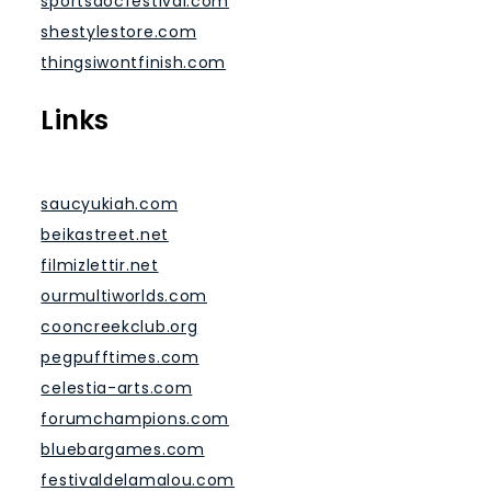
sportsdocfestival.com
shestylestore.com
thingsiwontfinish.com
Links
saucyukiah.com
beikastreet.net
filmizlettir.net
ourmultiworlds.com
cooncreekclub.org
pegpufftimes.com
celestia-arts.com
forumchampions.com
bluebargames.com
festivaldelamalou.com