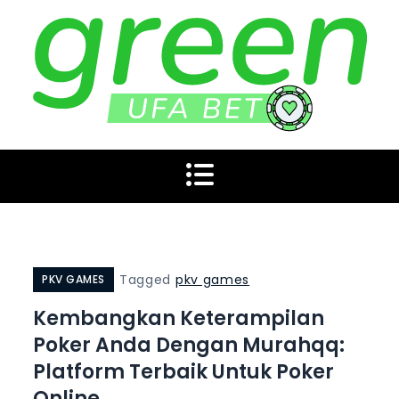
Skip
to
content
Situs Poker Online
Mainkan di situs poker online terpopuler dengan banyak
pilihan game seru. Nikmati berbagai jenis poker dengan
fitur menarik dan peluang menang yang tinggi.
Terpopuler dengan
Banyak Pilihan
Tagged
pkv games
PKV GAMES
Game Seru
Kembangkan Keterampilan
Poker Anda Dengan Murahqq:
Platform Terbaik Untuk Poker
Online