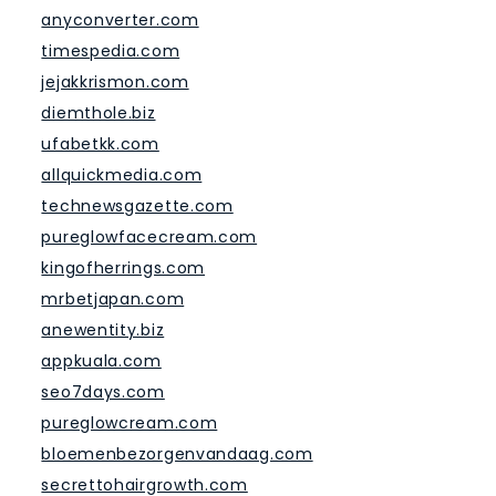
anyconverter.com
timespedia.com
jejakkrismon.com
diemthole.biz
ufabetkk.com
allquickmedia.com
technewsgazette.com
pureglowfacecream.com
kingofherrings.com
mrbetjapan.com
anewentity.biz
appkuala.com
seo7days.com
pureglowcream.com
bloemenbezorgenvandaag.com
secrettohairgrowth.com