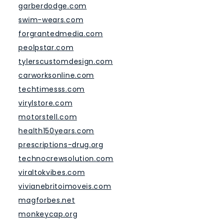
garberdodge.com
swim-wears.com
forgrantedmedia.com
peolpstar.com
tylerscustomdesign.com
carworksonline.com
techtimesss.com
virylstore.com
motorstell.com
health150years.com
prescriptions-drug.org
technocrewsolution.com
viraltokvibes.com
vivianebritoimoveis.com
magforbes.net
monkeycap.org