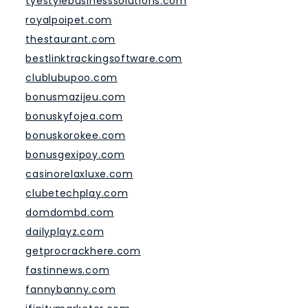
tyestylebusinesssolutions.com
royalpoipet.com
thestaurant.com
bestlinktrackingsoftware.com
clublubupoo.com
bonusmazijeu.com
bonuskyfojea.com
bonuskorokee.com
bonusgexipoy.com
casinorelaxluxe.com
clubetechplay.com
domdombd.com
dailyplayz.com
getprocrackhere.com
fastinnews.com
fannybanny.com