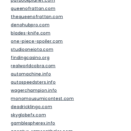
pdfbookplanet.com
queenofrattan.com
thequeenofrattan.com
denohubpro.com
blades-knife.com
one-piece-spoiler.com
studiooneiota.com
findingcasino.org
realworldcobra.com
automachine.info
autospeedsters.info
wagerchampion.info
monomousumicontest.com
deadricklingo.com
skyglobefx.com
gamblespherex.info