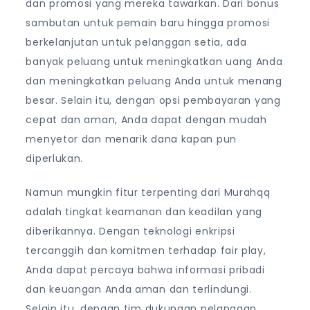
dan promosi yang mereka tawarkan. Dari bonus
sambutan untuk pemain baru hingga promosi
berkelanjutan untuk pelanggan setia, ada
banyak peluang untuk meningkatkan uang Anda
dan meningkatkan peluang Anda untuk menang
besar. Selain itu, dengan opsi pembayaran yang
cepat dan aman, Anda dapat dengan mudah
menyetor dan menarik dana kapan pun
diperlukan.
Namun mungkin fitur terpenting dari Murahqq
adalah tingkat keamanan dan keadilan yang
diberikannya. Dengan teknologi enkripsi
tercanggih dan komitmen terhadap fair play,
Anda dapat percaya bahwa informasi pribadi
dan keuangan Anda aman dan terlindungi.
Selain itu, dengan tim dukungan pelanggan