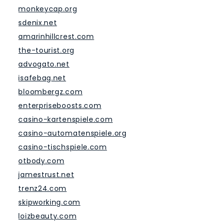
monkeycap.org
sdenix.net
amarinhillcrest.com
the-tourist.org
advogato.net
isafebag.net
bloombergz.com
enterpriseboosts.com
casino-kartenspiele.com
casino-automatenspiele.org
casino-tischspiele.com
otbody.com
jamestrust.net
trenz24.com
skipworking.com
loizbeauty.com