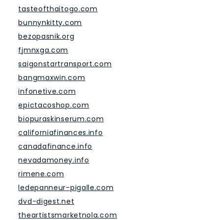
tasteofthaitogo.com
bunnynkitty.com
bezopasnik.org
fjmnxga.com
saigonstartransport.com
bangmaxwin.com
infonetive.com
epictacoshop.com
biopuraskinserum.com
californiafinances.info
canadafinance.info
nevadamoney.info
rimene.com
ledepanneur-pigalle.com
dvd-digest.net
theartistsmarketnola.com