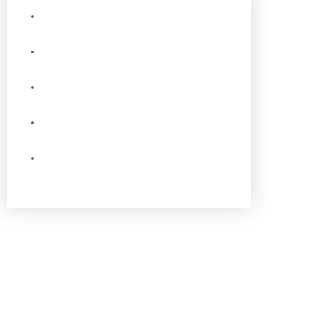
Memahami PKV Games: Panduan
Komprehensif
Panduan Utama Bermain
Domino99: Tips dan Strategi
Memahami DominoQQ: Panduan
Komprehensif untuk Pemula
Memahami Poker88: Panduan
Komprehensif untuk Pemula
10 Tips Poker Penting untuk
Pemula
LINK LAINNYA
data pengeluaran hk