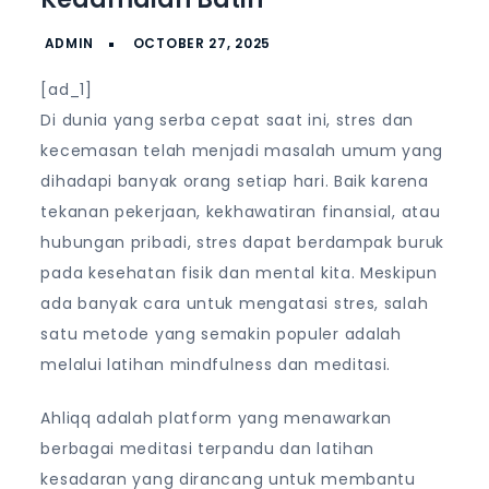
[ad_1]
Di dunia yang serba cepat saat ini, stres dan
kecemasan telah menjadi masalah umum yang
dihadapi banyak orang setiap hari. Baik karena
tekanan pekerjaan, kekhawatiran finansial, atau
hubungan pribadi, stres dapat berdampak buruk
pada kesehatan fisik dan mental kita. Meskipun
ada banyak cara untuk mengatasi stres, salah
satu metode yang semakin populer adalah
melalui latihan mindfulness dan meditasi.
Ahliqq adalah platform yang menawarkan
berbagai meditasi terpandu dan latihan
kesadaran yang dirancang untuk membantu