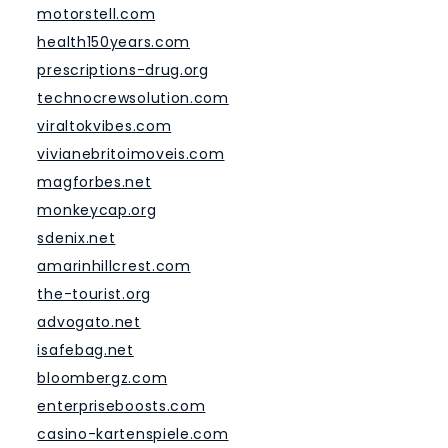
motorstell.com
health150years.com
prescriptions-drug.org
technocrewsolution.com
viraltokvibes.com
vivianebritoimoveis.com
magforbes.net
monkeycap.org
sdenix.net
amarinhillcrest.com
the-tourist.org
advogato.net
isafebag.net
bloombergz.com
enterpriseboosts.com
casino-kartenspiele.com