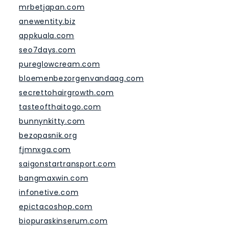
mrbetjapan.com
anewentity.biz
appkuala.com
seo7days.com
pureglowcream.com
bloemenbezorgenvandaag.com
secrettohairgrowth.com
tasteofthaitogo.com
bunnynkitty.com
bezopasnik.org
fjmnxga.com
saigonstartransport.com
bangmaxwin.com
infonetive.com
epictacoshop.com
biopuraskinserum.com