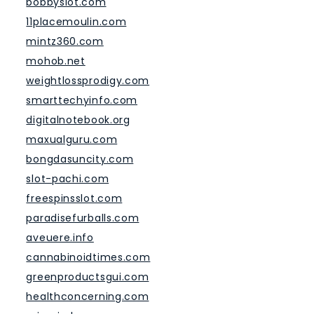
bobbyslot.com
11placemoulin.com
mintz360.com
mohob.net
weightlossprodigy.com
smarttechyinfo.com
digitalnotebook.org
maxualguru.com
bongdasuncity.com
slot-pachi.com
freespinsslot.com
paradisefurballs.com
aveuere.info
cannabinoidtimes.com
greenproductsgui.com
healthconcerning.com