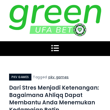
Skip
to
content
Situs Poker Online
Mainkan di situs poker online terpopuler dengan banyak
pilihan game seru. Nikmati berbagai jenis poker dengan
fitur menarik dan peluang menang yang tinggi.
Terpopuler dengan
Banyak Pilihan
Tagged
pkv games
PKV GAMES
Game Seru
Dari Stres Menjadi Ketenangan:
Bagaimana Ahliqq Dapat
Membantu Anda Menemukan
Kedamaian Batin