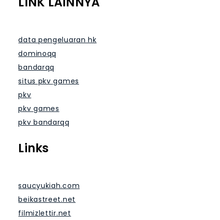
LINK LAINNYA
data pengeluaran hk
dominoqq
bandarqq
situs pkv games
pkv
pkv games
pkv bandarqq
Links
saucyukiah.com
beikastreet.net
filmizlettir.net