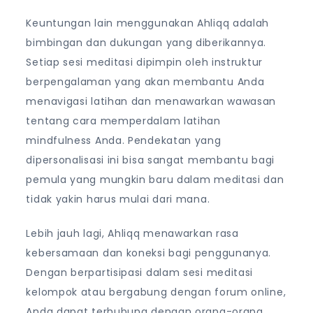
Keuntungan lain menggunakan Ahliqq adalah
bimbingan dan dukungan yang diberikannya.
Setiap sesi meditasi dipimpin oleh instruktur
berpengalaman yang akan membantu Anda
menavigasi latihan dan menawarkan wawasan
tentang cara memperdalam latihan
mindfulness Anda. Pendekatan yang
dipersonalisasi ini bisa sangat membantu bagi
pemula yang mungkin baru dalam meditasi dan
tidak yakin harus mulai dari mana.
Lebih jauh lagi, Ahliqq menawarkan rasa
kebersamaan dan koneksi bagi penggunanya.
Dengan berpartisipasi dalam sesi meditasi
kelompok atau bergabung dengan forum online,
Anda dapat terhubung dengan orang-orang