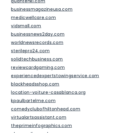
quantenki.com
businessmagazineusa.com
medicwellcare.com
vidsmall.com
businessnews2day.com
worldnewsrecords.com
sterilepro24.com
solidtechbusiness.com
reviewcardgaming.com
experiencedexpertstowingservice.com
blackheadsshop.com
location-voiture-casablanca.org
kpaulbartelme.com
comedyclubofhiltonhead.com
virtualartsassistant.com
theprimeinfographics.com