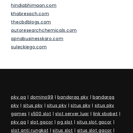
hindiabhimaan.com
khabresach.com
thecbdblogs.com
autoresearchchemicals.com
apnabusinesskaro.com
suleckiego.com
pkv qq
|
domino99
|
bandarqq pkv
|
bandarqq
pkv
|
situs pkv
|
situs pkv
|
situs pkv
|
situs pkv
games
|
x500 slot
|
slot server luar
|
link sbobet
|
pkv qq
|
slot gacor
|
pg slot
|
situs slot gacor
|
slot anti rungkat
|
situs slot
|
situs slot gacor
|