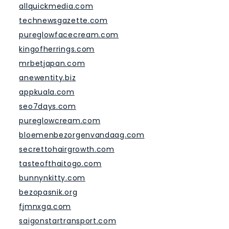
allquickmedia.com
technewsgazette.com
pureglowfacecream.com
kingofherrings.com
mrbetjapan.com
anewentity.biz
appkuala.com
seo7days.com
pureglowcream.com
bloemenbezorgenvandaag.com
secrettohairgrowth.com
tasteofthaitogo.com
bunnynkitty.com
bezopasnik.org
fjmnxga.com
saigonstartransport.com