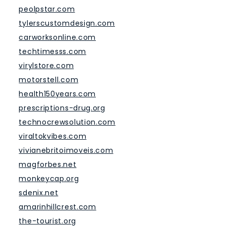
peolpstar.com
tylerscustomdesign.com
carworksonline.com
techtimesss.com
virylstore.com
motorstell.com
health150years.com
prescriptions-drug.org
technocrewsolution.com
viraltokvibes.com
vivianebritoimoveis.com
magforbes.net
monkeycap.org
sdenix.net
amarinhillcrest.com
the-tourist.org