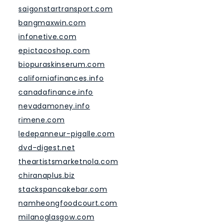
saigonstartransport.com
bangmaxwin.com
infonetive.com
epictacoshop.com
biopuraskinserum.com
californiafinances.info
canadafinance.info
nevadamoney.info
rimene.com
ledepanneur-pigalle.com
dvd-digest.net
theartistsmarketnola.com
chiranaplus.biz
stackspancakebar.com
namheongfoodcourt.com
milanoglasgow.com