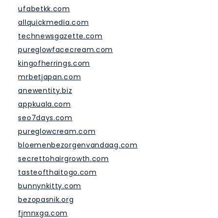
ufabetkk.com
allquickmedia.com
technewsgazette.com
pureglowfacecream.com
kingofherrings.com
mrbetjapan.com
anewentity.biz
appkuala.com
seo7days.com
pureglowcream.com
bloemenbezorgenvandaag.com
secrettohairgrowth.com
tasteofthaitogo.com
bunnynkitty.com
bezopasnik.org
fjmnxga.com