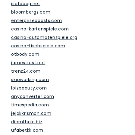
isafebag.net
bloombergz.com
enterpriseboosts.com
casino-kartenspiele.com
casino-automatenspiele.org
casino-tischspiele.com
otbody.com
jamestrust.net
trenz24.com
skipworking.com
loizbeauty.com
anyconverter.com
timespedia.com
jejakkrismon.com
diemthole.biz
ufabetkk.com