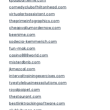
kpaulbartelme.com
comedyclubofhiltonhead.com
virtualartsassistant.com
theprimeinfographics.com
cheapvaliumordernow.com
beenime.com
sodecia-kemmerich.com
fun-mak.com
casino888world.com
misterdbnb.com
jkmezcal.com
intervaltrainingexercises.com
tyestylebusinesssolutions.com
royalpoipet.com
thestaurant.com
bestlinktrackingsoftware.com