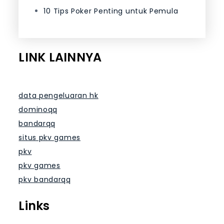
10 Tips Poker Penting untuk Pemula
LINK LAINNYA
data pengeluaran hk
dominoqq
bandarqq
situs pkv games
pkv
pkv games
pkv bandarqq
Links