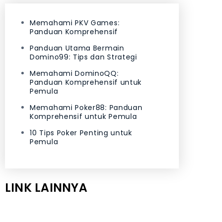
Memahami PKV Games:
Panduan Komprehensif
Panduan Utama Bermain
Domino99: Tips dan Strategi
Memahami DominoQQ:
Panduan Komprehensif untuk
Pemula
Memahami Poker88: Panduan
Komprehensif untuk Pemula
10 Tips Poker Penting untuk
Pemula
LINK LAINNYA