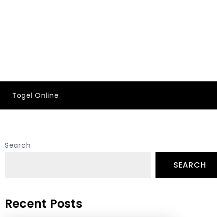
Banyak Pilihan Game
ur menarik dan peluang menang yang tinggi.
Togel Online
Search
SEARCH
Recent Posts