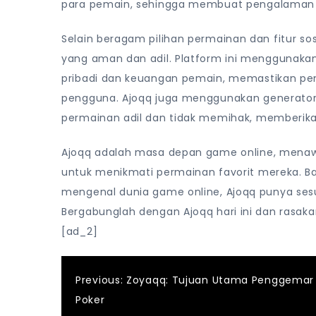
para pemain, sehingga membuat pengalaman 
Selain beragam pilihan permainan dan fitur s
yang aman dan adil. Platform ini menggunakan 
pribadi dan keuangan pemain, memastikan p
pengguna. Ajoqq juga menggunakan generato
permainan adil dan tidak memihak, memberika
Ajoqq adalah masa depan game online, menaw
untuk menikmati permainan favorit mereka. 
mengenal dunia game online, Ajoqq punya se
Bergabunglah dengan Ajoqq hari ini dan rasak
[ad_2]
Post
Previous:
Zoyaqq: Tujuan Utama Penggemar
Poker