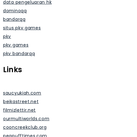
data pengeluaran hk
dominoqq
bandarqq
situs pkv games
pkv
pkv games
pkv bandarqq
Links
saucyukiah.com
beikastreet.net
filmizlettir.net
ourmultiworlds.com
cooncreekclub.org
pegpufftimes.com