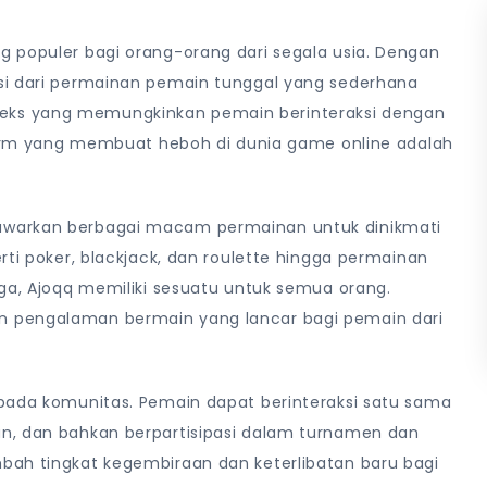
g populer bagi orang-orang dari segala usia. Dengan
si dari permainan pemain tunggal yang sederhana
eks yang memungkinkan pemain berinteraksi dengan
tform yang membuat heboh di dunia game online adalah
awarkan berbagai macam permainan untuk dinikmati
rti poker, blackjack, dan roulette hingga permainan
aga, Ajoqq memiliki sesuatu untuk semua orang.
n pengalaman bermain yang lancar bagi pemain dari
 pada komunitas. Pemain dapat berinteraksi satu sama
an, dan bahkan berpartisipasi dalam turnamen dan
bah tingkat kegembiraan dan keterlibatan baru bagi