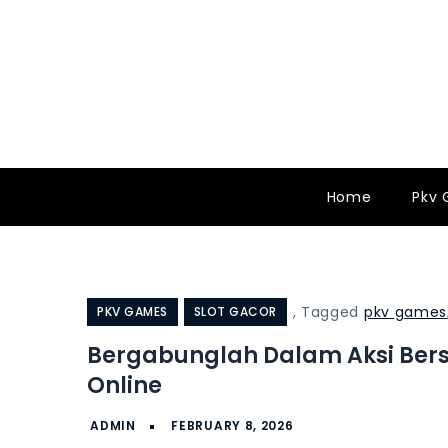
Skip
to
content
Situs Poker Online
Mainkan di situs poker online terpopuler dengan banyak p
Home
Pkv
,
Tagged
pkv games
PKV GAMES
SLOT GACOR
Bergabunglah Dalam Aksi Be
Online