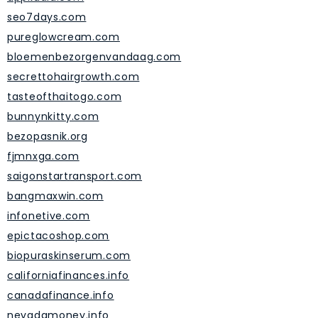
seo7days.com
pureglowcream.com
bloemenbezorgenvandaag.com
secrettohairgrowth.com
tasteofthaitogo.com
bunnynkitty.com
bezopasnik.org
fjmnxga.com
saigonstartransport.com
bangmaxwin.com
infonetive.com
epictacoshop.com
biopuraskinserum.com
californiafinances.info
canadafinance.info
nevadamoney.info