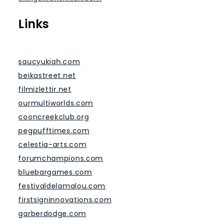
Links
saucyukiah.com
beikastreet.net
filmizlettir.net
ourmultiworlds.com
cooncreekclub.org
pegpufftimes.com
celestia-arts.com
forumchampions.com
bluebargames.com
festivaldelamalou.com
firstsigninnovations.com
garberdodge.com