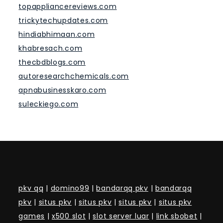
topappliancereviews.com
trickytechupdates.com
hindiabhimaan.com
khabresach.com
thecbdblogs.com
autoresearchchemicals.com
apnabusinesskaro.com
suleckiego.com
pkv qq
|
domino99
|
bandarqq pkv
|
bandarqq
pkv
|
situs pkv
|
situs pkv
|
situs pkv
|
situs pkv
games
|
x500 slot
|
slot server luar
|
link sbobet
|