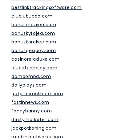
bestlinktrackingsoftware.com
clublubupoo.com
bonusmazijeu.com
bonuskyfojea.com
bonuskorokee.com
bonusgexipoy.com
casinorelaxluxe.com
clubetechplay.com
domdombd.com
dailyplayz.com
getprocrackhere.com
fastinnews.com
fannybanny.com
ifinitymarketer.com
jackpotkoning.com
modlinknetworks.com