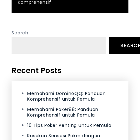
Komprehensif
Search
SEARC
Recent Posts
Memahami DominoQQ: Panduan
Komprehensif untuk Pemula
Memahami Poker88: Panduan
Komprehensif untuk Pemula
10 Tips Poker Penting untuk Pemula
Rasakan Sensasi Poker dengan